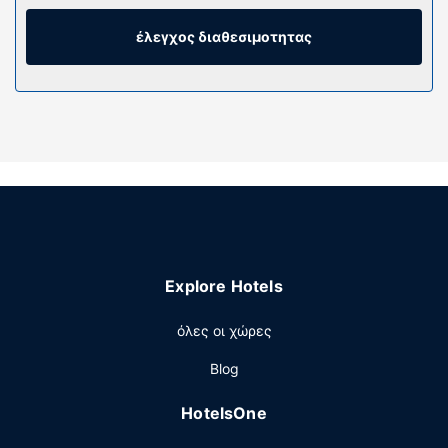
τη διασκέδασή σας προσφέρονται τηλεοράσεις Smart με
ψηφιακά κανάλια. Τα μπάνια διαθέτουν ξεχωριστές
έλεγχος διαθεσιμοτητας
μπανιέρες και ντουζιέρες, δωρεάν προϊόντα
προσωπικής περιποίησης και πιστολάκια μαλλιών.
Παροχές καταλύματος
Κάντε δώρο στον εαυτό σας μια επίσκεψη στο σπα, το
οποίο προσφέρει μασάζ, θεραπείες περιποίησης
σώματος και θεραπείες περιποίησης προσώπου. Είμαστε
σίγουροι ότι θα εκτιμήσετε τις ψυχαγωγικές
δυνατότητες, όπως τις 2 εξωτερικές πισίνες, καθώς και
το γυμναστήριο που είναι ανοιχτό όλο το 24ωρο και
ανοιχτό γήπεδο τένις. Οι επιπλέον παροχές σε αυτό το
Explore Hotels
ξενοδοχείο περιλαμβάνουν δωρεάν ασύρματο ίντερνετ,
υπηρεσίες concierge και υπηρεσίες γάμου. Οι
όλες οι χώρες
επισκέπτες μπορούν να μεταφερθούν σε κοντινούς
προορισμούς με το δωρεάν λεωφορειάκι της περιοχής.
Blog
Εστιατόριο
HotelsOne
Πάρτε κάτι να φάτε σε ένα από τα 5 εστιατόρια που
υπάρχουν σε αυτό το ξενοδοχείο ή μείνετε μέσα κι