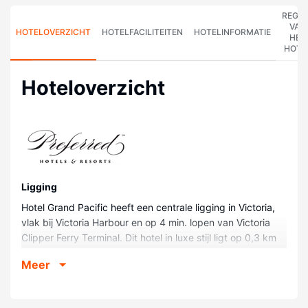
REGE
VAN
HOTELOVERZICHT
HOTELFACILITEITEN
HOTELINFORMATIE
HET
HOTE
Hoteloverzicht
Ligging
Hotel Grand Pacific heeft een centrale ligging in Victoria,
vlak bij Victoria Harbour en op 4 min. lopen van Victoria
Clipper Ferry Terminal. Dit hotel in luxe stijl ligt op 0,3 km
van Government Street en op 1,1 km van Fisherman's
Meer
Wharf Marina.
Kamers