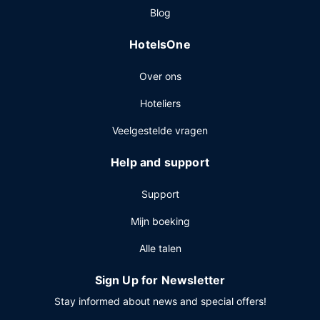
Blog
snelle incheckservice en een snelle uitcheckservice. Plan je
een evenement in Victoria? Kies voor dit hotel met 929
HotelsOne
vierkante meter aan ruimte, waaronder een
conferentiecentrum en 12 vergaderruimtes. Ter
Over ons
plaatse heb je parkeerplaatsen.
Hoteliers
Veelgestelde vragen
Help and support
Support
Mijn boeking
Alle talen
Sign Up for Newsletter
Stay informed about news and special offers!