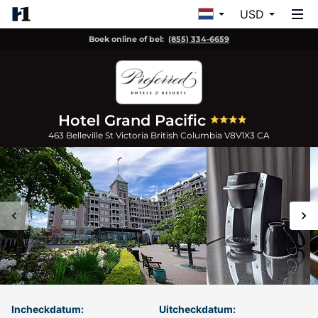
USD
Boek online of bel:
(855) 334-6659
Hotel Grand Pacific
463 Belleville St
Victoria
British Columbia
V8V1X3
CA
Incheckdatum:
Uitcheckdatum: