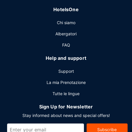
Potrai usufruire di una postazione PC, check-in veloce e
HotelsOne
check-out veloce. Stai pianificando un evento a Victoria?
Presso un hotel avrai a disposizione 929 metri quadrati di
Chi siamo
spazio con un centro congressi e 12 sale riunioni. Il un
parcheggio (a pagamento) è disponibile in loco.
Albergatori
FAQ
Help and support
Support
La mia Prenotazione
Tutte le lingue
Sign Up for Newsletter
Stay informed about news and special offers!
Subscribe