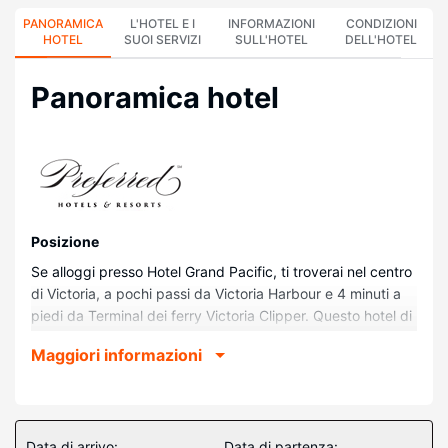
PANORAMICA
L'HOTEL E I
INFORMAZIONI
CONDIZIONI
HOTEL
SUOI SERVIZI
SULL'HOTEL
DELL'HOTEL
Panoramica hotel
Posizione
Se alloggi presso Hotel Grand Pacific, ti troverai nel centro
di Victoria, a pochi passi da Victoria Harbour e 4 minuti a
piedi da Terminal dei ferry Victoria Clipper. Questo hotel di
lusso dista 0,3 km da Government Street e 1,1 km da
Maggiori informazioni
Fisherman's Wharf Marina.
Camere
Nelle 304 camere della struttura ti sentirai come a casa. Le
camere sono dotate di balcone. Il Wi-Fi gratuito ti consente
Data di arrivo:
Data di partenza: