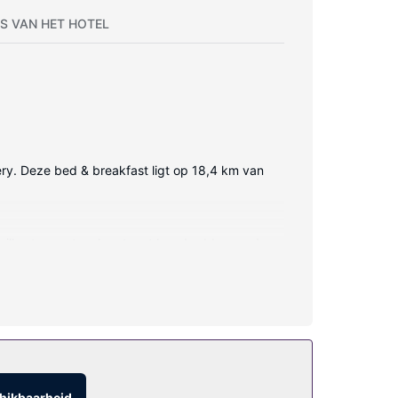
S VAN HET HOTEL
lery. Deze bed & breakfast ligt op 18,4 km van
t pillowtop matras komt met luxe beddengoed.
met een bad/douchecombinatie hebben designer
ifi. Deze bed & breakfast heeft ook
hikbaarheid