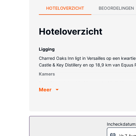
HOTELOVERZICHT
BEOORDELINGEN
Hoteloverzicht
Ligging
Charred Oaks Inn ligt in Versailles op een kwart
Castle & Key Distillery en op 18,9 km van Equus 
Kamers
Doe of je thuis bent in één van de 4 individue
Meer
Dankzij gratis wifi blijf je online, terwijl de t
toiletartikelen en haardrogers.
Algemene voorziening
De accommodatie heeft een terras en een tuin waa
conciërgeservices en een open haard in de lobb
Incheckdatum
Restaurant
Vr 7 Au