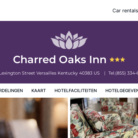
Car rentals
eiten
Hotelgegevens
Regels van het hotel
Charred Oaks Inn
Lexington Street
Versailles
Kentucky
40383
US
Tel.
(855) 334-
RDELINGEN
KAART
HOTELFACILITEITEN
HOTELGEGEVE