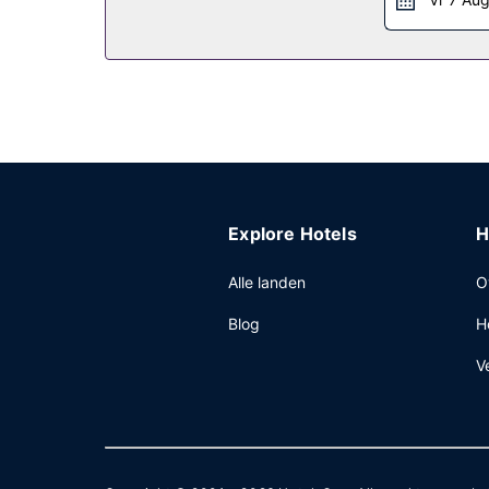
Dagelijks kun je van 08.00 uur tot 10.00 uur geni
Overige voorzieningen
Enkele van de voorzieningen zijn een snelle inch
Explore Hotels
H
Alle landen
O
Blog
H
V