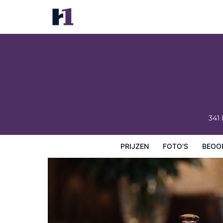
Charred Oaks Inn
Prijzen
Foto's
Beoordelingen
Kaart
Hotelfacilit
341 
PRIJZEN
FOTO'S
BEOO