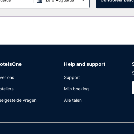
eten van een gratis à-la-carte-ontbijt.
eckservice, een snelle uitcheckservice en een bagageopslagruimte. T
otelsOne
Help and support
S
ver ons
Support
oteliers
Mijn boeking
eelgestelde vragen
Alle talen