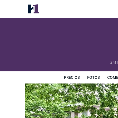
Charred Oaks Inn
Precios
Fotos
Comentarios
Mapa
Servicios
I
341 
PRECIOS
FOTOS
COME