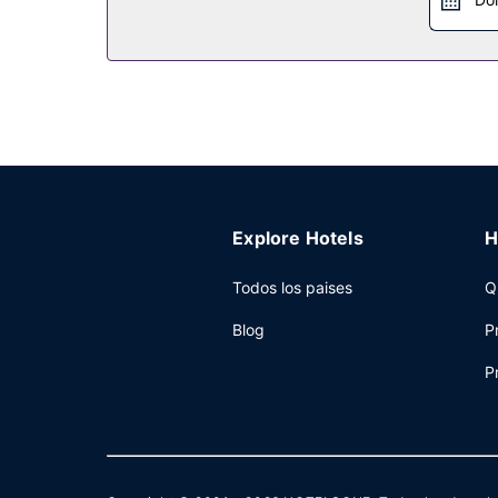
Se ofrece un desayuno a la carta gratuito todos 
Otros servicios
Tendrás check-in exprés, check-out exprés y cons
Explore Hotels
H
Todos los paises
Q
Blog
P
P