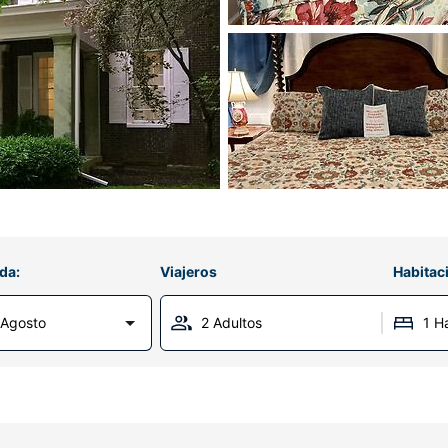
da:
Viajeros
Habitac
 Agosto
2 Adultos
1 H