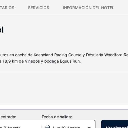
TARIOS
SERVICIOS
INFORMACIÓN DEL HOTEL
l
inutos en coche de Keeneland Racing Course y Destilería Woodford 
y a 18,9 km de Viñedos y bodega Equus Run.
a de las 4 habitaciones con decoraciones diferentes, equipadas con 
y ropa de cama de alta calidad para descansar plácidamente. La con
igitales. El baño privado con ducha y bañera combinadas está provis
idades como conexión a Internet wifi gratis, ¡no te faltará de nada
 entrada:
Fecha de salida:
m 9 Agosto
Lun 10 Agosto
Ver disponi