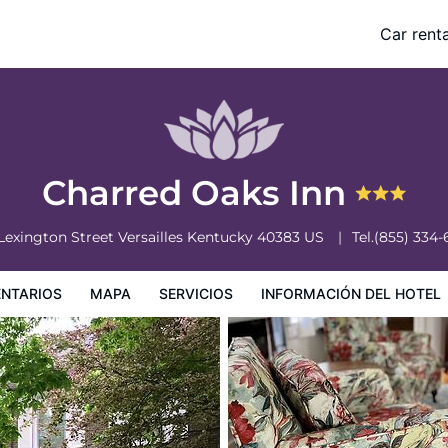
Car renta
nformación del hotel
Condiciones especiales
Charred Oaks Inn
Lexington Street
Versailles
Kentucky
40383
US
Tel.
(855) 334-
NTARIOS
MAPA
SERVICIOS
INFORMACIÓN DEL HOTEL