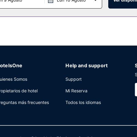
los días de 08:00 a 10:00.
igna de equipaje a tu disposición. Hay un aparcamiento sin asistenc
otelsOne
Help and support
S
uienes Somos
Support
ropietarios de hotel
Mi Reserva
reguntas más frecuentes
Todos los idiomas