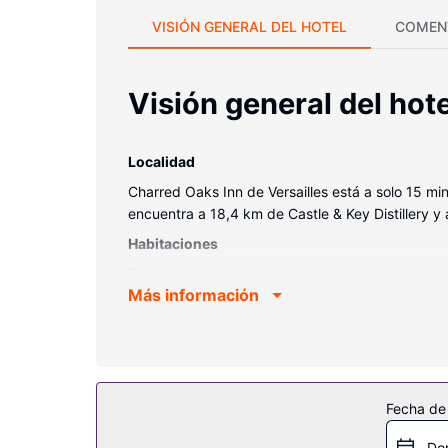
VISIÓN GENERAL DEL HOTEL
COMEN
Visión general del hote
Localidad
Charred Oaks Inn de Versailles está a solo 15 m
encuentra a 18,4 km de Castle & Key Distillery 
Habitaciones
Te sentirás como en tu propia casa en cualquier
Más información
colchones con una capa de acolchado adicional 
los tuyos. Además, podrás disfrutar de canales d
secadores de pelo.
Servicios hotel
Con una terraza y jardín donde descansar y comod
Fecha de
Restaurante
Do