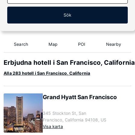
Sök
Search
Map
POI
Nearby
Erbjudna hotell i San Francisco, California
Alla 283 hotell i San Francisco, California
Grand Hyatt San Francisco
345 Stockton St, San
Francisco, California 94108, US
Visa karta