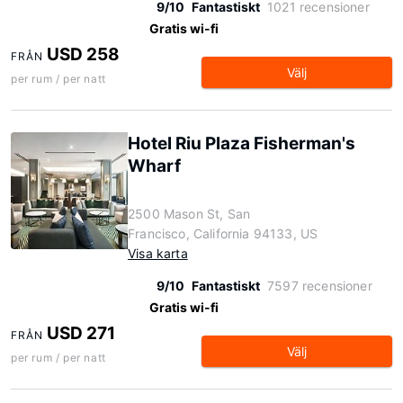
9/10
Fantastiskt
1021 recensioner
Gratis wi-fi
USD 258
FRÅN
Välj
per rum / per natt
Hotel Riu Plaza Fisherman's
Wharf
2500 Mason St, San
Francisco, California 94133, US
Visa karta
9/10
Fantastiskt
7597 recensioner
Gratis wi-fi
USD 271
FRÅN
Välj
per rum / per natt