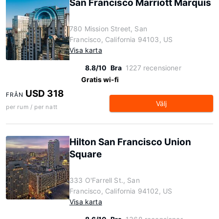
San Francisco Marriott Marquis
780 Mission Street, San
Francisco, California 94103, US
Visa karta
8.8/10
Bra
1227 recensioner
Gratis wi-fi
USD 318
FRÅN
Välj
per rum / per natt
Hilton San Francisco Union
Square
333 O'Farrell St., San
Francisco, California 94102, US
Visa karta