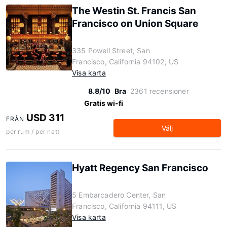
The Westin St. Francis San
Francisco on Union Square
335 Powell Street, San
Francisco, California 94102, US
Visa karta
8.8/10
Bra
2361 recensioner
Gratis wi-fi
USD 311
FRÅN
Välj
per rum / per natt
Hyatt Regency San Francisco
5 Embarcadero Center, San
Francisco, California 94111, US
Visa karta