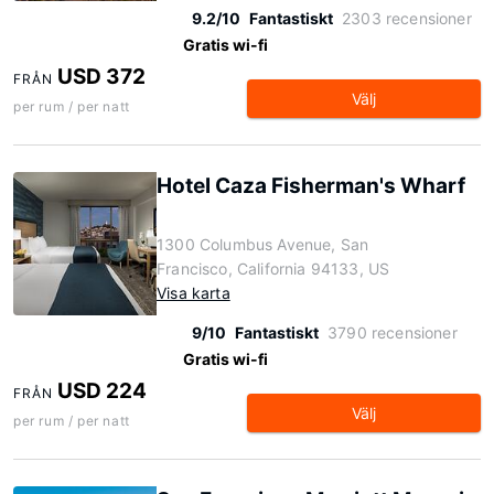
9.2/10
Fantastiskt
2303 recensioner
Gratis wi-fi
USD 372
FRÅN
Välj
per rum / per natt
Hotel Caza Fisherman's Wharf
1300 Columbus Avenue, San
Francisco, California 94133, US
Visa karta
9/10
Fantastiskt
3790 recensioner
Gratis wi-fi
USD 224
FRÅN
Välj
per rum / per natt