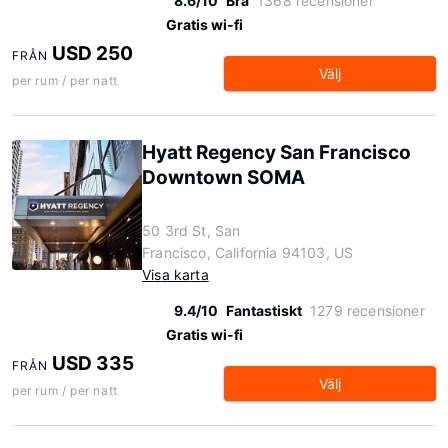
8.6/10
Bra
1368 recensioner
Gratis wi-fi
USD 250
FRÅN
Välj
per rum / per natt
Hyatt Regency San Francisco
Downtown SOMA
50 3rd St, San
Francisco, California 94103, US
Visa karta
9.4/10
Fantastiskt
1279 recensioner
Gratis wi-fi
USD 335
FRÅN
Välj
per rum / per natt