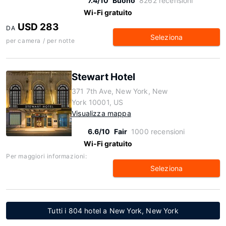
7.4/10
Buono
8262 recensioni
Wi-Fi gratuito
USD 283
DA
Seleziona
per camera / per notte
Stewart Hotel
371 7th Ave, New York, New
York 10001, US
Visualizza mappa
6.6/10
Fair
1000 recensioni
Wi-Fi gratuito
Per maggiori informazioni:
Seleziona
Tutti i 804 hotel a New York, New York