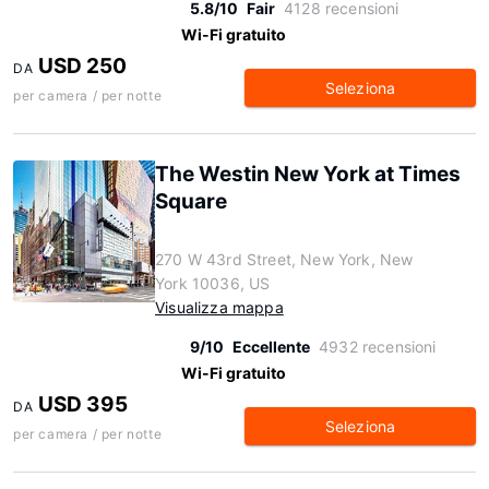
5.8/10
Fair
4128 recensioni
Wi-Fi gratuito
USD 250
DA
Seleziona
per camera / per notte
The Westin New York at Times
Square
270 W 43rd Street, New York, New
York 10036, US
Visualizza mappa
9/10
Eccellente
4932 recensioni
Wi-Fi gratuito
USD 395
DA
Seleziona
per camera / per notte