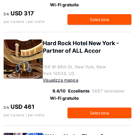
Wi-Fi gratuito
USD 317
DA
Seleziona
per camera / per notte
Hard Rock Hotel New York -
Partner of ALL Accor
159 W 48th St, New York, New
York 10036, US
Visualizza mappa
9.4/10
Eccellente
5697 recensioni
Wi-Fi gratuito
USD 461
DA
Seleziona
per camera / per notte