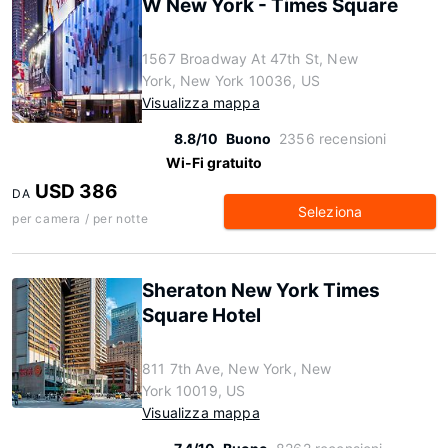
W New York - Times Square
1567 Broadway At 47th St, New
York, New York 10036, US
Visualizza mappa
8.8/10
Buono
2356 recensioni
Wi-Fi gratuito
USD 386
DA
Seleziona
per camera / per notte
Sheraton New York Times
Square Hotel
811 7th Ave, New York, New
York 10019, US
Visualizza mappa