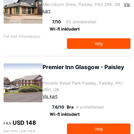
Marchburn Drive, Paisley, PA3 2AR, GB
Vis
kart
7/10
50 anmeldelser
Wi-fi inkludert
For mer informasjon:
Velg
Premier Inn Glasgow - Paisley
Phoenix Retail Park Paisley, Paisley, PA1
2BH, GB
Vis kart
7.6/10
Bra
4 anmeldelser
Wi-fi inkludert
USD 148
FRA
Velg
per rom / per natt