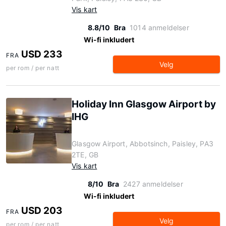
Vis kart
8.8/10
Bra
1014 anmeldelser
Wi-fi inkludert
USD 233
FRA
Velg
per rom / per natt
Holiday Inn Glasgow Airport by
IHG
Glasgow Airport, Abbotsinch, Paisley, PA3
2TE, GB
Vis kart
8/10
Bra
2427 anmeldelser
Wi-fi inkludert
USD 203
FRA
Velg
per rom / per natt