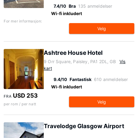
7.4/10
Bra
135 anmeldelser
Wi-fi inkludert
For mer informasjon:
Velg
Ashtree House Hotel
9 Orr Square, Paisley, PA1 2DL, GB
Vis
kart
9.4/10
Fantastisk
610 anmeldelser
Wi-fi inkludert
USD 253
FRA
Velg
per rom / per natt
Travelodge Glasgow Airport