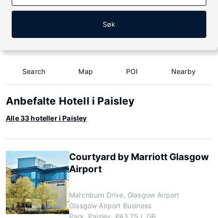
Søk
Search
Map
POI
Nearby
Anbefalte Hotell i Paisley
Alle 33 hoteller i Paisley
Courtyard by Marriott Glasgow
Airport
Marchburn Drive, Glasgow Airport
Glasgow Airport Business
Park, Paisley, PA3 2SJ, GB