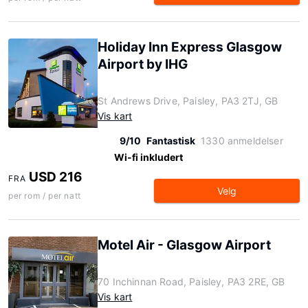
Holiday Inn Express Glasgow
Airport by IHG
St Andrews Drive, Paisley, PA3 2TJ, GB
Vis kart
9/10
Fantastisk
1330 anmeldelser
Wi-fi inkludert
USD 216
FRA
Velg
per rom / per natt
Motel Air - Glasgow Airport
70 Inchinnan Road, Paisley, PA3 2RE, GB
Vis kart