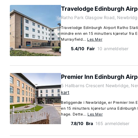
Travelodge Edinburgh Airp
Ratho Park Glasgow Road, Newbridg
Travelodge Edinburgh Airport Ratho Stati
mindre enn en 15 minutters kjøretur fra
Murrayfield...
Les Mer
5.4/10
Fair
10 anmeldelser
Premier Inn Edinburgh Airp
5 Hallbarns Crescent Newbridge, N
kart
Beliggende i Newbridge, er Premier Inn 
en 15 minutters kjøretur unna Edinburgh
hage. Dette...
Les Mer
7.8/10
Bra
165 anmeldelser