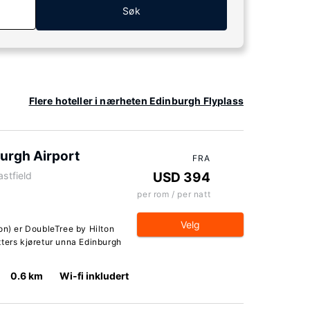
Søk
Flere hoteller i nærheten Edinburgh Flyplass
urgh Airport
FRA
astfield
USD 394
per rom / per natt
Velg
on) er DoubleTree by Hilton
tters kjøretur unna Edinburgh
0.6 km
Wi-fi inkludert