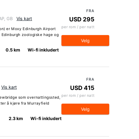
FRA
AP, GB
Vis kart
USD 295
per rom / per natt
on) er Moxy Edinburgh Airport
a Edinburgh zoologiske hage og
Velg
0.5 km
Wi-fi inkludert
FRA
Vis kart
USD 415
per rom / per natt
Newbridge som overnattingssted,
ter å kjøre fra Murrayfield
Velg
2.3 km
Wi-fi inkludert