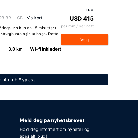
FRA
H28 8RU, GB
Vis kart
USD 415
per rom / per natt
Bridge Inn kun en 15 minutters
dinburgh zoologiske hage. Dette
Velg
3.0 km
Wi-fi inkludert
Edinburgh Flyplass
Meld deg på nyhetsbrevet
Hold deg informert om nyheter og
spesialtilbud!