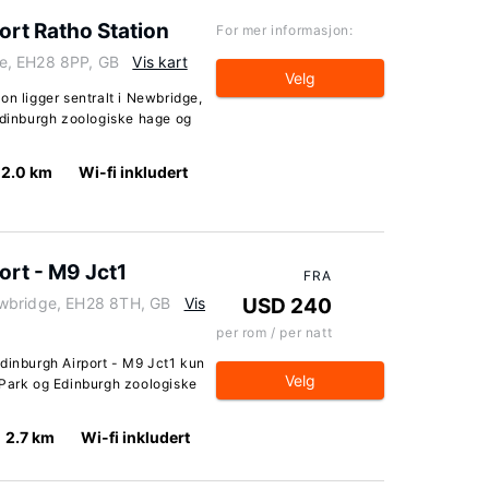
ort Ratho Station
For mer informasjon:
e, EH28 8PP, GB
Vis kart
Velg
on ligger sentralt i Newbridge,
 Edinburgh zoologiske hage og
2.0 km
Wi-fi inkludert
ort - M9 Jct1
FRA
ewbridge, EH28 8TH, GB
Vis
USD 240
per rom / per natt
Edinburgh Airport - M9 Jct1 kun
Velg
 Park og Edinburgh zoologiske
2.7 km
Wi-fi inkludert