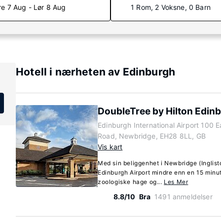
re 7 Aug - Lør 8 Aug
1 Rom, 2 Voksne, 0 Barn
Hotell i nærheten av Edinburgh
DoubleTree by Hilton Edinb
Edinburgh International Airport 100 E
Road, Newbridge, EH28 8LL, GB
Vis kart
Med sin beliggenhet i Newbridge (Inglist
Edinburgh Airport mindre enn en 15 minu
zoologiske hage og...
Les Mer
8.8/10
Bra
1491 anmeldelser