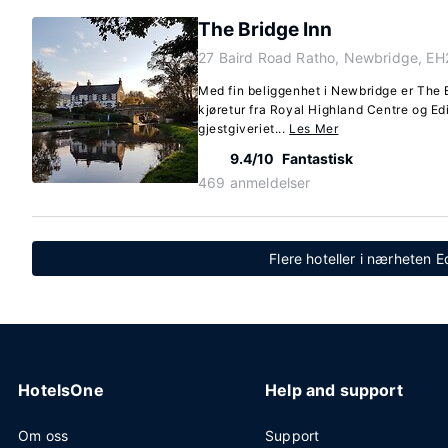
The Bridge Inn
27 Baird Road Ratho, Newbridge, E
Med fin beliggenhet i Newbridge er The 
kjøretur fra Royal Highland Centre og E
gjestgiveriet...
Les Mer
9.4/10
Fantastisk
469 anmeldelser
Flere hoteller i nærheten 
HotelsOne
Help and support
Om oss
Support