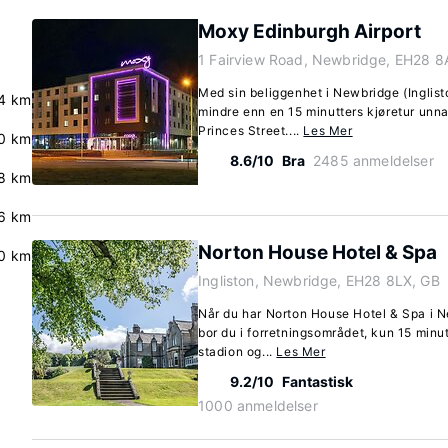
Moxy Edinburgh Airport
1 Fairview Road, Newbridge, EH28 8
Med sin beliggenhet i Newbridge (Inglist
4 km
mindre enn en 15 minutters kjøretur unn
Princes Street....
Les Mer
0 km
8.6/10
Bra
2485 anmeldelser
8 km
6 km
Norton House Hotel & Spa
0 km
Ingliston, Newbridge, EH28 8LX, GB
Når du har Norton House Hotel & Spa i 
bor du i forretningsområdet, kun 15 minut
stadion og...
Les Mer
9.2/10
Fantastisk
1000 anmeldelser