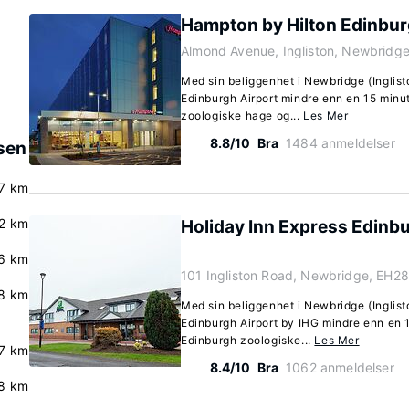
Hampton by Hilton Edinbur
Almond Avenue, Ingliston, Newbridg
Med sin beliggenhet i Newbridge (Inglis
Edinburgh Airport mindre enn en 15 minu
zoologiske hage og...
Les Mer
8.8/10
Bra
1484 anmeldelser
ssen
.7 km
.2 km
Holiday Inn Express Edinbu
.6 km
101 Ingliston Road, Newbridge, EH2
.8 km
Med sin beliggenhet i Newbridge (Inglist
Edinburgh Airport by IHG mindre enn en 1
Edinburgh zoologiske...
Les Mer
.7 km
8.4/10
Bra
1062 anmeldelser
.8 km