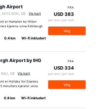
gh Airport
FRA
e, EH12 9DN, GB
Vis kart
USD 383
per rom / per natt
ton) er Hampton by Hilton
tters kjøretur unna Edinburgh
Velg
0.4 km
Wi-fi inkludert
rgh Airport by IHG
FRA
USD 334
8 8AU, GB
Vis kart
per rom / per natt
on) er Holiday Inn Express
Velg
5 minutters kjøretur unna
0.8 km
Wi-fi inkludert