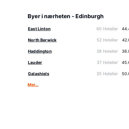
Byer i nærheten - Edinburgh
East Linton
60 Hoteller
44.
North Berwick
52 Hoteller
42.
Haddington
38 Hoteller
36.
Lauder
37 Hoteller
45.
Galashiels
35 Hoteller
50.
Mer…