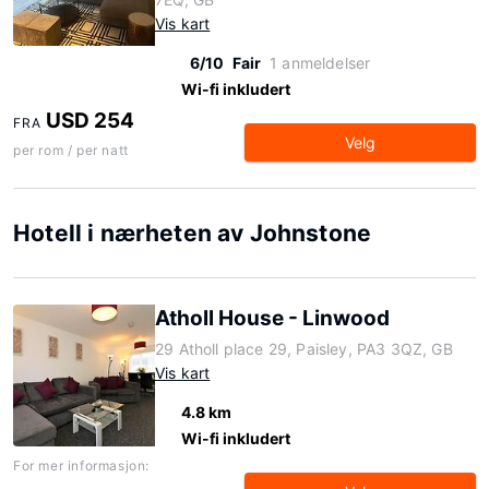
Vis kart
6/10
Fair
1 anmeldelser
Wi-fi inkludert
USD 254
FRA
Velg
per rom / per natt
Hotell i nærheten av Johnstone
Atholl House - Linwood
29 Atholl place 29, Paisley, PA3 3QZ, GB
Vis kart
4.8 km
Wi-fi inkludert
For mer informasjon: