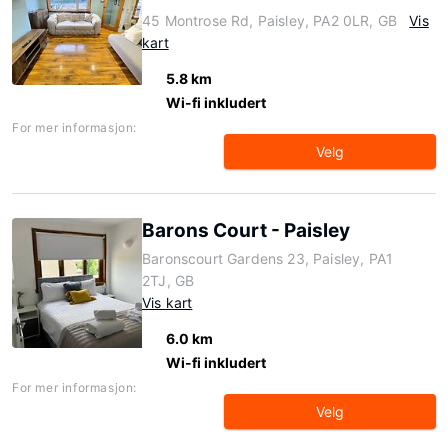
45 Montrose Rd, Paisley, PA2 0LR, GB
Vis
kart
5.8 km
Wi-fi inkludert
For mer informasjon:
Velg
Barons Court - Paisley
Baronscourt Gardens 23, Paisley, PA1
2TJ, GB
Vis kart
6.0 km
Wi-fi inkludert
For mer informasjon:
Velg