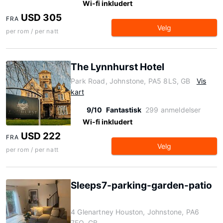
Wi-fi inkludert
USD 305
FRA
Velg
per rom / per natt
The Lynnhurst Hotel
Park Road, Johnstone, PA5 8LS, GB
Vis
kart
9/10
Fantastisk
299 anmeldelser
Wi-fi inkludert
USD 222
FRA
Velg
per rom / per natt
Sleeps7-parking-garden-patio
4 Glenartney Houston, Johnstone, PA6
7EQ, GB