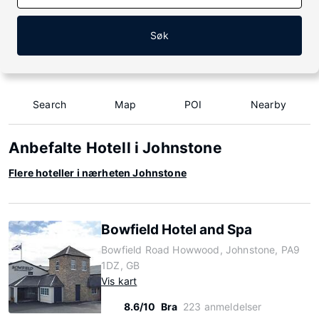
Søk
Search
Map
POI
Nearby
Anbefalte Hotell i Johnstone
Flere hoteller i nærheten Johnstone
Bowfield Hotel and Spa
Bowfield Road Howwood, Johnstone, PA9
1DZ, GB
Vis kart
8.6/10
Bra
223 anmeldelser