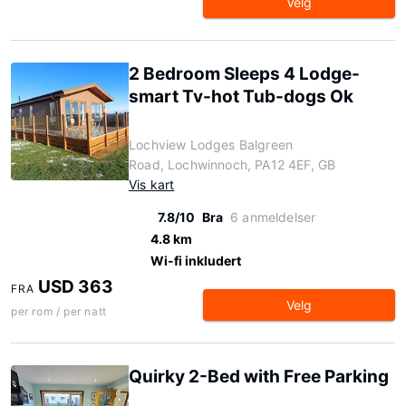
Velg
2 Bedroom Sleeps 4 Lodge-
smart Tv-hot Tub-dogs Ok
Lochview Lodges Balgreen
Road, Lochwinnoch, PA12 4EF, GB
Vis kart
7.8/10
Bra
6 anmeldelser
4.8 km
Wi-fi inkludert
USD 363
FRA
Velg
per rom / per natt
Quirky 2-Bed with Free Parking