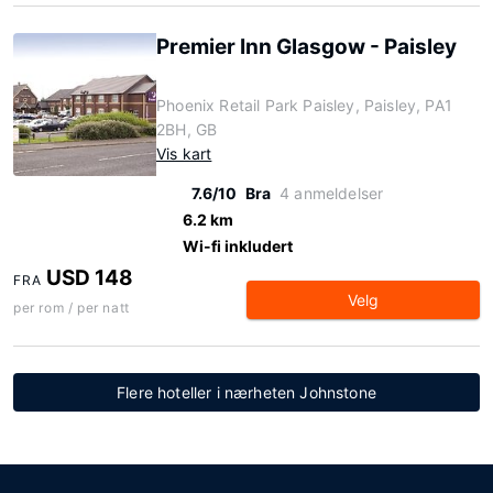
Premier Inn Glasgow - Paisley
Phoenix Retail Park Paisley, Paisley, PA1
2BH, GB
Vis kart
7.6/10
Bra
4 anmeldelser
6.2 km
Wi-fi inkludert
USD 148
FRA
Velg
per rom / per natt
Flere hoteller i nærheten Johnstone