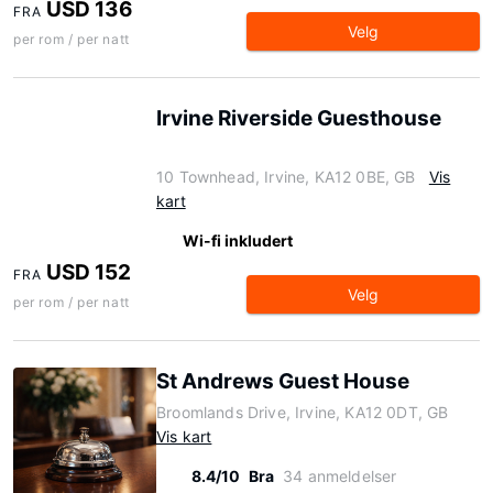
USD 136
FRA
Velg
per rom / per natt
Irvine Riverside Guesthouse
10 Townhead, Irvine, KA12 0BE, GB
Vis
kart
Wi-fi inkludert
USD 152
FRA
Velg
per rom / per natt
St Andrews Guest House
Broomlands Drive, Irvine, KA12 0DT, GB
Vis kart
8.4/10
Bra
34 anmeldelser