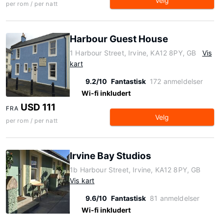
Velg
per rom / per natt
Harbour Guest House
1 Harbour Street, Irvine, KA12 8PY, GB
Vis
kart
9.2/10
Fantastisk
172 anmeldelser
Wi-fi inkludert
USD 111
FRA
Velg
per rom / per natt
Irvine Bay Studios
1b Harbour Street, Irvine, KA12 8PY, GB
Vis kart
9.6/10
Fantastisk
81 anmeldelser
Wi-fi inkludert