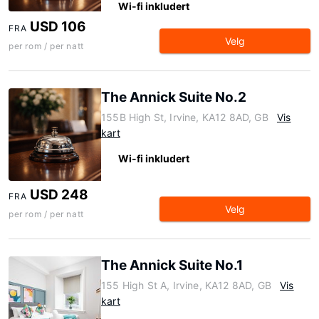
Wi-fi inkludert
USD 106
FRA
Velg
per rom / per natt
The Annick Suite No.2
155B High St, Irvine, KA12 8AD, GB
Vis
kart
Wi-fi inkludert
USD 248
FRA
Velg
per rom / per natt
The Annick Suite No.1
155 High St A, Irvine, KA12 8AD, GB
Vis
kart