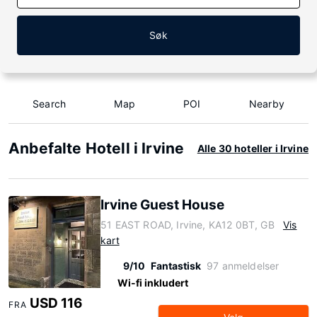
Søk
Search
Map
POI
Nearby
Anbefalte Hotell i Irvine
Alle 30 hoteller i Irvine
Irvine Guest House
51 EAST ROAD, Irvine, KA12 0BT, GB
Vis
kart
9/10
Fantastisk
97 anmeldelser
Wi-fi inkludert
USD 116
FRA