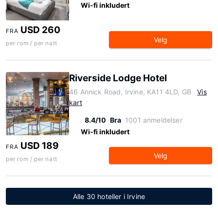
Wi-fi inkludert
USD 260
FRA
Velg
per rom / per natt
Riverside Lodge Hotel
46 Annick Road, Irvine, KA11 4LD, GB
Vis
kart
8.4/10
Bra
1001 anmeldelser
Wi-fi inkludert
USD 189
FRA
Velg
per rom / per natt
Alle 30 hoteller i Irvine