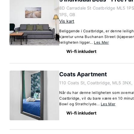
8D Carradale St Coatbridge ML5 1PS
1PS, GB
Vis kart
Beliggende i Coatbridge, er denne leilig
kjøretur unna Buchanan Street (kjøpese
leiligheten ligger...
Les Mer
Wi-fi inkludert
Coats Apartment
110 Coats St, Coatbridge, ML5 3NX,
Når du har denne leiligheten som overnatt
Coatbridge, vil du bare være en 10 minu
Bowl og Strathclyde...
Les Mer
Wi-fi inkludert