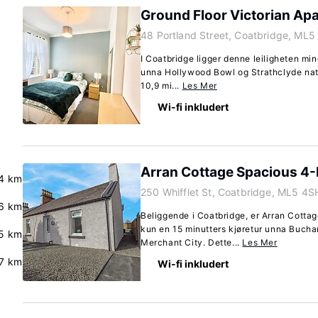
Ground Floor Victorian Ap
48 Portland Street, Coatbridge, ML5
I Coatbridge ligger denne leiligheten min
unna Hollywood Bowl og Strathclyde natu
10,9 mi...
Les Mer
Wi-fi inkludert
Arran Cottage Spacious 
4 km
250 Whifflet St, Coatbridge, ML5 4S
6 km
Beliggende i Coatbridge, er Arran Cott
kun en 15 minutters kjøretur unna Bucha
5 km
Merchant City. Dette...
Les Mer
.7 km
Wi-fi inkludert