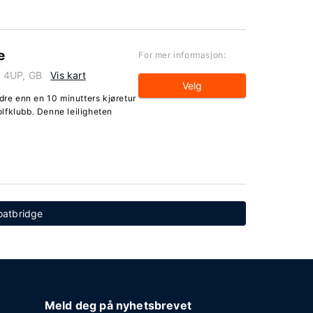
e
For mer informasjon:
5 4UP, GB
Vis kart
Velg
dre enn en 10 minutters kjøretur
lfklubb. Denne leiligheten
Coatbridge
Meld deg på nyhetsbrevet