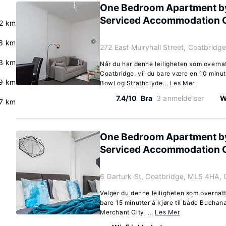
One Bedroom Apartment by
Serviced Accommodation 
2 km
8 km
272 East Muiryhall Street, Coatbrid
.3 km
Når du har denne leiligheten som overnatt
Coatbridge, vil du bare være en 10 minu
.9 km
Bowl og Strathclyde...
Les Mer
7.4/10
Bra
3 anmeldelser
W
7 km
One Bedroom Apartment by
Serviced Accommodation 
6 Garturk St, Coatbridge, ML5 4HA,
Velger du denne leiligheten som overnatt
bare 15 minutter å kjøre til både Buchan
Merchant City. ...
Les Mer