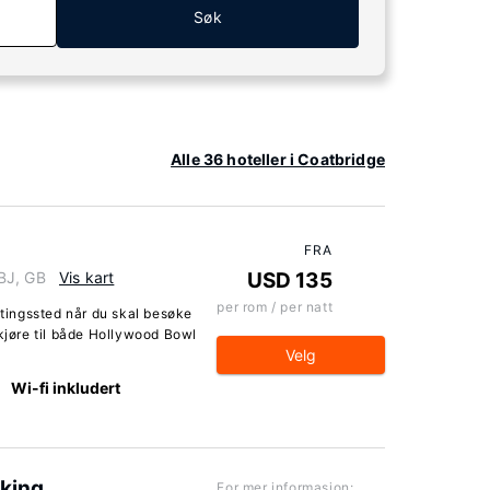
Søk
Alle 36 hoteller i Coatbridge
FRA
BJ, GB
Vis kart
USD 135
per rom / per natt
ingssted når du skal besøke
 kjøre til både Hollywood Bowl
Velg
Wi-fi inkludert
rking
For mer informasjon: