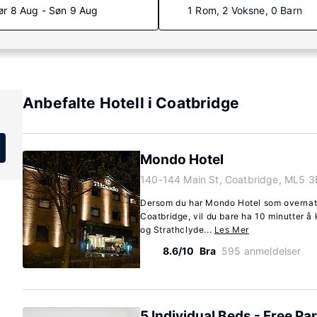
ør 8 Aug - Søn 9 Aug
1 Rom, 2 Voksne, 0 Barn
Anbefalte Hotell i Coatbridge
Mondo Hotel
140-144 Main St, Coatbridge, ML5 3
Dersom du har Mondo Hotel som overnatt
Coatbridge, vil du bare ha 10 minutter å
og Strathclyde...
Les Mer
8.6/10
Bra
595 anmeldelser
5 Individual Beds - Free Pa