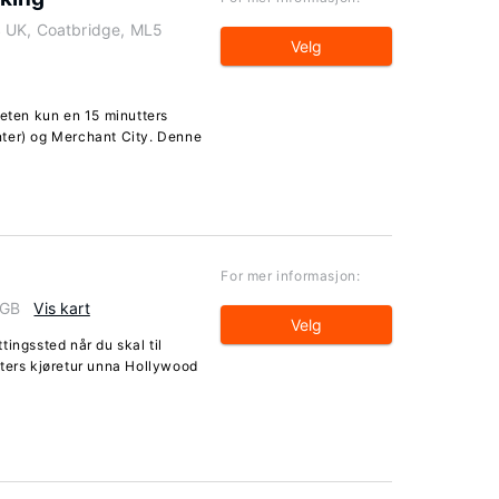
 UK, Coatbridge, ML5
Velg
heten kun en 15 minutters
nter) og Merchant City. Denne
For mer informasjon:
 GB
Vis kart
Velg
ingssted når du skal til
tters kjøretur unna Hollywood