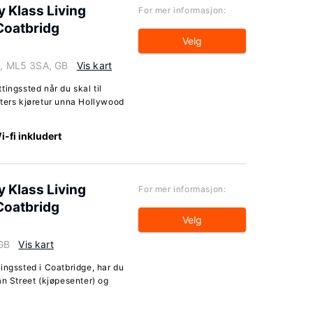
 Klass Living
For mer informasjon:
Coatbridg
Velg
ge, ML5 3SA, GB
Vis kart
ingssted når du skal til
tters kjøretur unna Hollywood
i-fi inkludert
 Klass Living
For mer informasjon:
Coatbridg
Velg
 GB
Vis kart
ingssted i Coatbridge, har du
an Street (kjøpesenter) og