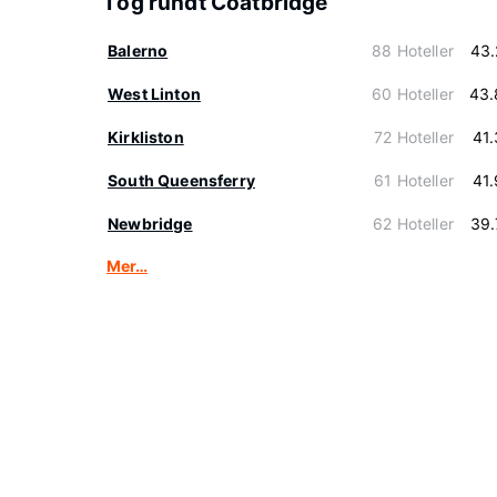
I og rundt Coatbridge
Balerno
88 Hoteller
43.
West Linton
60 Hoteller
43.
Kirkliston
72 Hoteller
41
South Queensferry
61 Hoteller
41
Newbridge
62 Hoteller
39.
Mer…