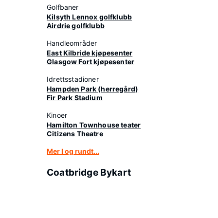
Golfbaner
Kilsyth Lennox golfklubb
Airdrie golfklubb
Handleområder
East Kilbride kjøpesenter
Glasgow Fort kjøpesenter
Idrettsstadioner
Hampden Park (herregård)
Fir Park Stadium
Kinoer
Hamilton Townhouse teater
Citizens Theatre
Mer I og rundt...
Coatbridge Bykart