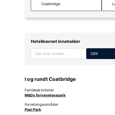
L
Hotellnavnet inneholder
SØK
I og rundt Coatbridge
Familieaktiviteter
M&Ds fornøyelsespark
Forretningsområder
Peel Park