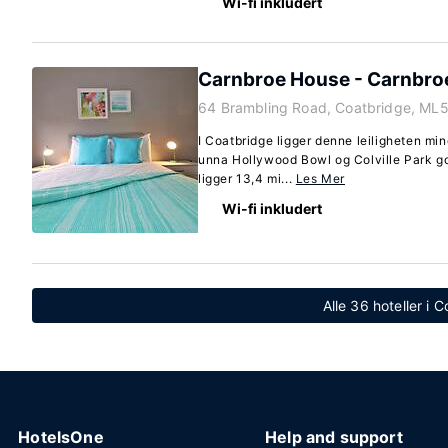
Wi-fi inkludert
Carnbroe House - Carnbro
64 Brambling Road, Coatbridge, ML
I Coatbridge ligger denne leiligheten min
unna Hollywood Bowl og Colville Park go
ligger 13,4 mi...
Les Mer
Wi-fi inkludert
Alle 36 hoteller i 
HotelsOne
Help and support