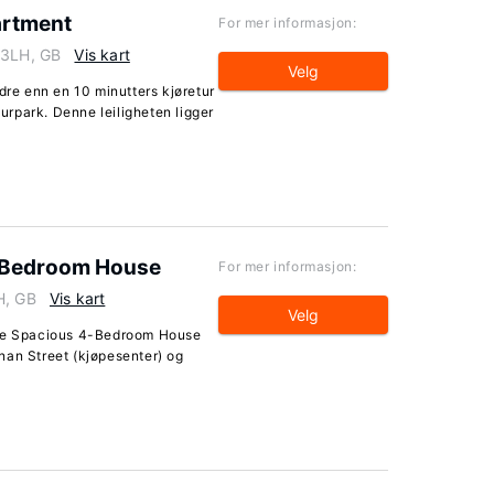
artment
For mer informasjon:
 3LH, GB
Vis kart
Velg
dre enn en 10 minutters kjøretur
rpark. Denne leiligheten ligger
4-Bedroom House
For mer informasjon:
H, GB
Vis kart
Velg
age Spacious 4-Bedroom House
nan Street (kjøpesenter) og