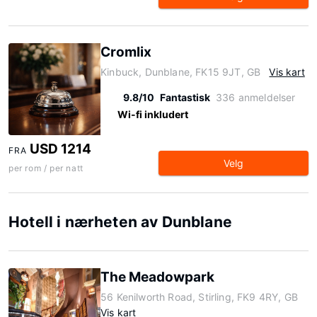
Cromlix
Kinbuck, Dunblane, FK15 9JT, GB
Vis kart
9.8/10
Fantastisk
336 anmeldelser
Wi-fi inkludert
USD 1214
FRA
Velg
per rom / per natt
Hotell i nærheten av Dunblane
The Meadowpark
56 Kenilworth Road, Stirling, FK9 4RY, GB
Vis kart