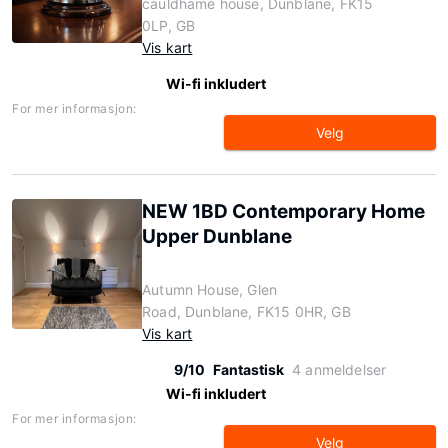
cauldhame house, Dunblane, FK15
0LP, GB
Vis kart
Wi-fi inkludert
For mer informasjon:
Velg
NEW 1BD Contemporary Home
Upper Dunblane
Autumn House, Glen
Road, Dunblane, FK15 0HR, GB
Vis kart
9/10
Fantastisk
4 anmeldelser
Wi-fi inkludert
For mer informasjon:
Velg