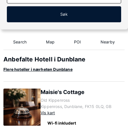
Søk
Search
Map
POI
Nearby
Anbefalte Hotell i Dunblane
Flere hoteller i nærheten Dunblane
Maisie's Cottage
Old Kippenross
Kippenross, Dunblane, FK15 0LQ, GB
Vis kart
Wi-fi inkludert