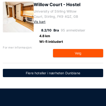
Willow Court - Hostel
University of Stirling Willow
Court, Stirling, FK9 4QZ, GB
Vis kart
8.2/10
Bra
95 anmeldelser
4.8 km
Wi-fi inkludert
For mer informasjon:
Velg
Flere hoteller i nærheten Dunblane