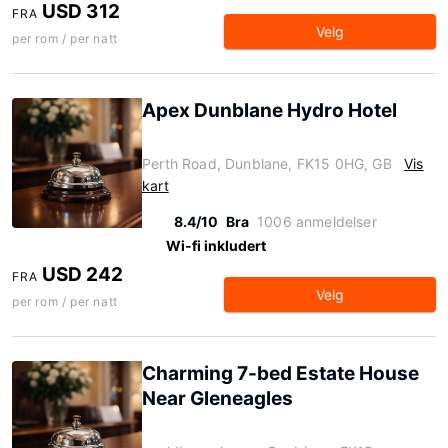
USD 312
FRA
Velg
per rom / per natt
Apex Dunblane Hydro Hotel
Perth Road, Dunblane, FK15 0HG, GB
Vis
kart
8.4/10
Bra
1006 anmeldelser
Wi-fi inkludert
USD 242
FRA
Velg
per rom / per natt
Charming 7-bed Estate House
Near Gleneagles