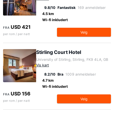
9.8/10
Fantastisk
169 anmeldelser
4.5 km
Wi-fi inkludert
USD 421
FRA
Velg
per rom / per natt
Stirling Court Hotel
University of Stirling, Stirling, FK9 4LA, GB
Vis kart
8.2/10
Bra
1009 anmeldelser
4.7 km
Wi-fi inkludert
USD 156
FRA
Velg
per rom / per natt