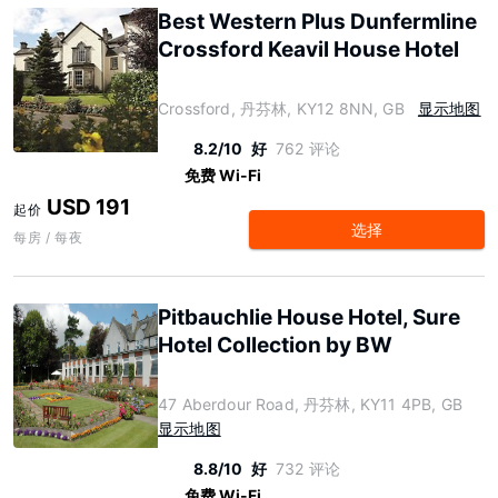
Best Western Plus Dunfermline
Crossford Keavil House Hotel
Crossford, 丹芬林, KY12 8NN, GB
显示地图
8.2/10
好
762 评论
免费 Wi-Fi
USD 191
起价
选择
每房 / 每夜
Pitbauchlie House Hotel, Sure
Hotel Collection by BW
47 Aberdour Road, 丹芬林, KY11 4PB, GB
显示地图
8.8/10
好
732 评论
免费 Wi-Fi