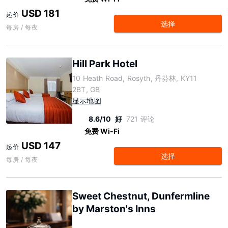
USD 181
起价
选择
每房 / 每夜
Hill Park Hotel
10 Heath Road, Rosyth, 丹芬林, KY11
2BT, GB
显示地图
8.6/10
好
721 评论
免费 Wi-Fi
USD 147
起价
选择
每房 / 每夜
Sweet Chestnut, Dunfermline
by Marston's Inns