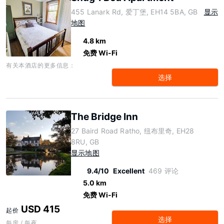
455 Lanark Rd, 爱丁堡, EH14 5BA, GB
显示
地图
4.8 km
免费 Wi-Fi
有关本酒店的更多信息：
选择
The Bridge Inn
27 Baird Road Ratho, 纽布里奇, EH28
8RU, GB
显示地图
9.4/10
Excellent
469 评论
5.0 km
免费 Wi-Fi
USD 415
起价
选择
每房 / 每夜