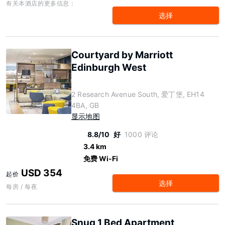
有关本酒店的更多信息：
选择
Courtyard by Marriott
Edinburgh West
2 Research Avenue South, 爱丁堡, EH14
4BA, GB
显示地图
8.8/10
好
1000 评论
3.4 km
免费 Wi-Fi
USD 354
起价
选择
每房 / 每夜
Snug 1 Bed Apartment