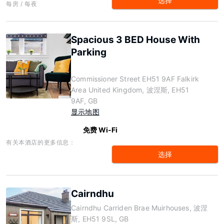
选择
每房 / 每夜
Spacious 3 BED House With
Parking
Commissioner Street EH51 9AF Falkirk
Area United Kingdom, 波涅斯, EH51
9AF, GB
显示地图
免费 Wi-Fi
有关本酒店的更多信息：
选择
Cairndhu
Cairndhu Carriden Brae Muirhouses, 波涅
斯, EH51 9SL, GB