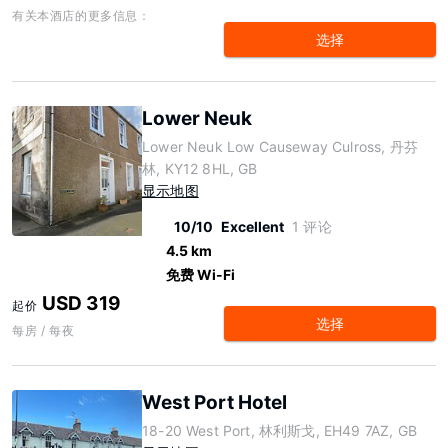
有关本酒店的更多信息：
选择
Lower Neuk
Lower Neuk Low Causeway Culross, 丹芬
林, KY12 8HL, GB
显示地图
10/10
Excellent
1 评论
4.5 km
免费 Wi-Fi
USD 319
起价
选择
每房 / 每夜
West Port Hotel
18-20 West Port, 林利斯戈, EH49 7AZ, GB