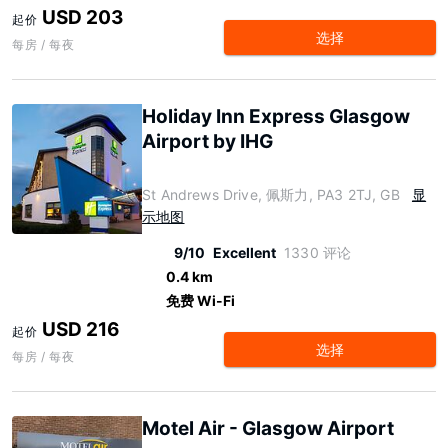
USD 203
起价
选择
每房 / 每夜
Holiday Inn Express Glasgow
Airport by IHG
St Andrews Drive, 佩斯力, PA3 2TJ, GB
显
示地图
9/10
Excellent
1330 评论
0.4 km
免费 Wi-Fi
USD 216
起价
选择
每房 / 每夜
Motel Air - Glasgow Airport