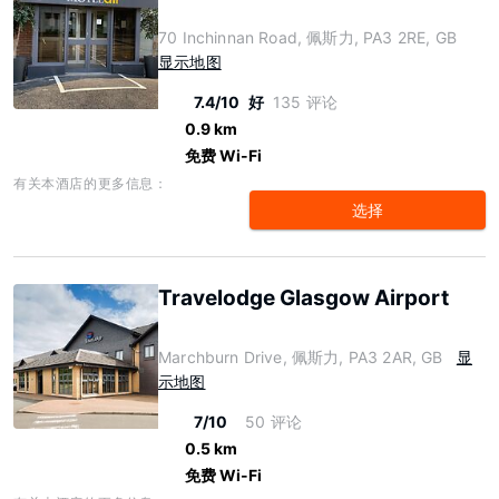
70 Inchinnan Road, 佩斯力, PA3 2RE, GB
显示地图
7.4/10
好
135 评论
0.9 km
免费 Wi-Fi
有关本酒店的更多信息：
选择
Travelodge Glasgow Airport
Marchburn Drive, 佩斯力, PA3 2AR, GB
显
示地图
7/10
50 评论
0.5 km
免费 Wi-Fi