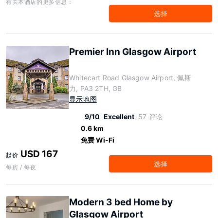
有关本酒店的更多信息：
选择
Premier Inn Glasgow Airport
Whitecart Road Glasgow Airport, 佩斯
力, PA3 2TH, GB
显示地图
9/10
Excellent
57 评论
0.6 km
免费 Wi-Fi
USD 167
起价
选择
每房 / 每夜
Modern 3 bed Home by
Glasgow Airport