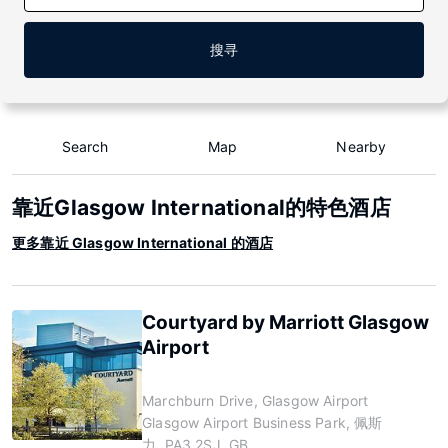
搜寻
Search
Map
Nearby
靠近Glasgow International的特色酒店
更多靠近 Glasgow International 的酒店
Courtyard by Marriott Glasgow
Airport
Marchburn Drive, Glasgow Airport
Glasgow Airport Business Park, 佩斯
力, PA3 2SJ, GB