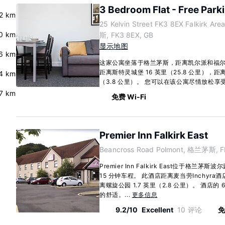
3 Bedroom Flat - Free Park
2 km
25 Kelvin Street FK3 8EX Falkirk A
.0 km
斯, FK3 8EX, GB
显示地图
6 km
这家公寓坐落于格兰茅斯，距离凯尔派和福尔柯
距离斯特灵城堡 16 英里（25.8 公里），距离C
.4 km
（3.8 公里）。 您可以在该公寓尽情放松享
7 km
免费 Wi-Fi
Premier Inn Falkirk East
Beancross Road Polmont, 格兰茅斯, F
Premier Inn Falkirk East位于
15 分钟车程。 此酒店距离麦当劳Inchyra酒
离螺旋公园 1.7 英里（2.8 公里）。 酒店
的舒适。...
更多信息
9.2/10
Excellent
10 评论
免