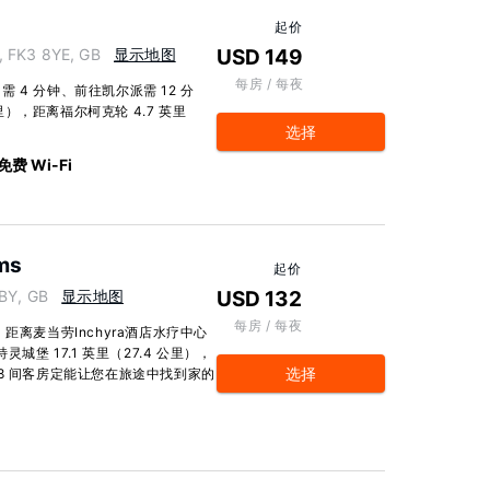
起价
, FK3 8YE, GB
显示地图
USD 149
每房 / 每夜
4 分钟、前往凯尔派需 12 分
公里），距离福尔柯克轮 4.7 英里
选择
免费 Wi-Fi
ms
起价
BY, GB
显示地图
USD 132
每房 / 每夜
距离麦当劳Inchyra酒店水疗中心
城堡 17.1 英里（27.4 公里），
选择
的 8 间客房定能让您在旅途中找到家的