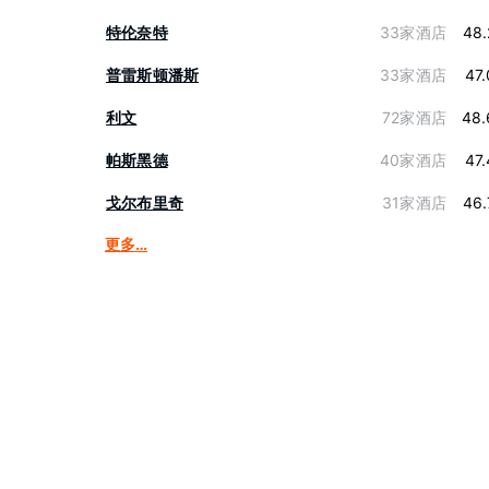
特伦奈特
33家酒店
48.
普雷斯顿潘斯
33家酒店
47
利文
72家酒店
48.
帕斯黑德
40家酒店
47
戈尔布里奇
31家酒店
46.
更多…