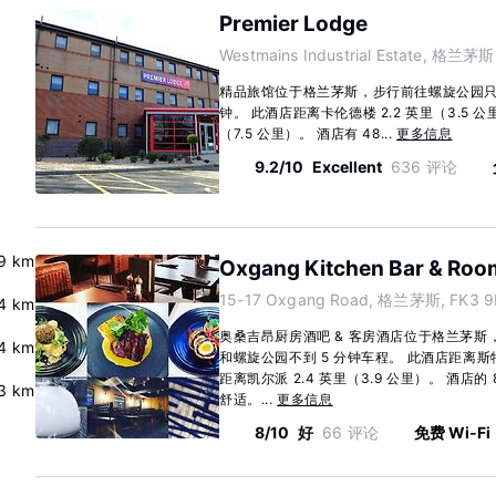
Premier Lodge
Westmains Industrial Estate, 格兰茅斯
精品旅馆位于格兰茅斯，步行前往螺旋公园只需 
钟。 此酒店距离卡伦德楼 2.2 英里（3.5 
（7.5 公里）。 酒店有 48...
更多信息
9.2/10
Excellent
636 评论
9 km
Oxgang Kitchen Bar & Roo
15-17 Oxgang Road, 格兰茅斯, FK3 9
4 km
奥桑吉昂厨房酒吧 & 客房酒店位于格兰茅斯，
4 km
和螺旋公园不到 5 分钟车程。 此酒店距离斯特灵
距离凯尔派 2.4 英里（3.9 公里）。 酒店
3 km
舒适。...
更多信息
8/10
好
66 评论
免费 Wi-Fi