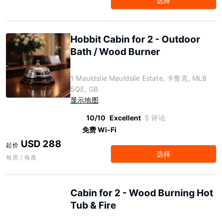
选择
Hobbit Cabin for 2 - Outdoor
Bath / Wood Burner
1 Mauldslie Mauldslie Estate, 卡鲁克, ML8
5QE, GB
显示地图
10/10
Excellent
5 评论
免费 Wi-Fi
USD 288
起价
选择
每房 / 每夜
Cabin for 2 - Wood Burning Hot
Tub & Fire