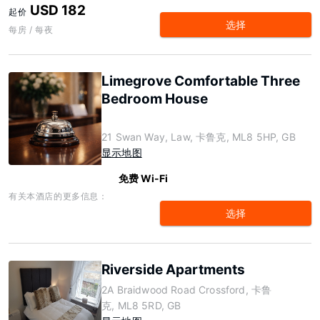
USD 182
起价
选择
每房 / 每夜
Limegrove Comfortable Three
Bedroom House
21 Swan Way, Law, 卡鲁克, ML8 5HP, GB
显示地图
免费 Wi-Fi
有关本酒店的更多信息：
选择
Riverside Apartments
2A Braidwood Road Crossford, 卡鲁
克, ML8 5RD, GB