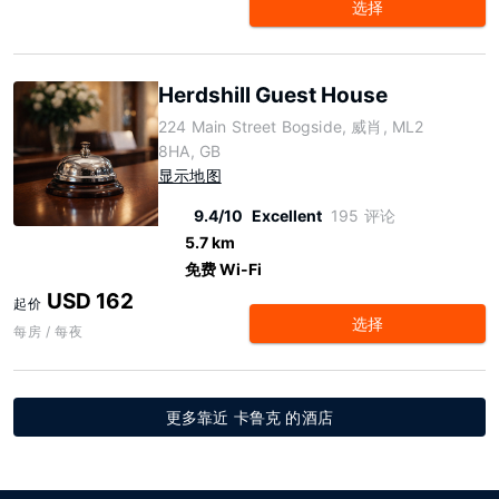
选择
Herdshill Guest House
224 Main Street Bogside, 威肖, ML2
8HA, GB
显示地图
9.4/10
Excellent
195 评论
5.7 km
免费 Wi-Fi
USD 162
起价
选择
每房 / 每夜
更多靠近 卡鲁克 的酒店