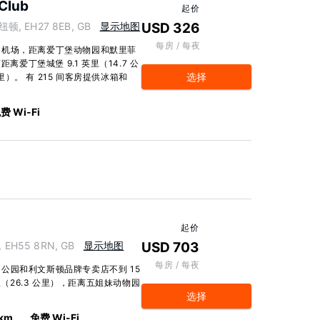
Club
起价
克纽顿, EH27 8EB, GB
显示地图
USD 326
每房 / 每夜
近机场，距离爱丁堡动物园和默里菲
离爱丁堡城堡 9.1 英里（14.7 公
选择
里）。 有 215 间客房提供冰箱和
费 Wi-Fi
起价
, EH55 8RN, GB
显示地图
USD 703
每房 / 每夜
公园和利文斯顿品牌专卖店不到 15
里（26.3 公里），距离五姐妹动物园
选择
 km
免费 Wi-Fi