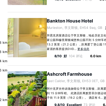
Bankton House Hotel
Murieston, 李文斯顿, EH54 9aq, GB
拜恩克房屋酒店位于李文斯顿，地处历史文
家公园和穆里斯顿城堡狗公园不到 5 分钟车
8 km
13.2 英里（21.2 公里），距离爱丁堡公园 11
家居的客房提供DVD...
更多信息
.8 km
8/10
好
104 评论
6.0 km
4 km
6 km
Ashcroft Farmhouse
East Calder, 李文斯顿, EH53 0ET, GB
阿什克罗夫特农场旅馆位于李文斯顿，距离
到 15 分钟车程。 此酒店距离默里菲尔德运动场
子街 11.9 英里（19.2 公里）。 酒店有 6...
2 km
9.8/10
Excellent
73 评论
6