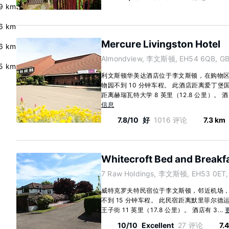
9 km
6 km
Mercure Livingston Hotel
6 km
Almondview, 李文斯顿, EH54 6QB, G
5 km
利文斯顿华美达酒店位于李文斯顿，在购物
物园不到 10 分钟车程。 此酒店距离爱丁堡国际
距离赫瑞瓦特大学 8 英里（12.8 公里）。 酒店
信息
7.8/10
好
1016 评论
7.3 km
Whitecroft Bed and Breakf
7 Raw Holdings, 李文斯顿, EH53 0ET,
威特克罗夫特民宿位于李文斯顿，邻近机场
不到 15 分钟车程。 此民宿距离默里菲尔德运动
王子街 11 英里（17.8 公里）。 酒店有 3...
10/10
Excellent
27 评论
7.