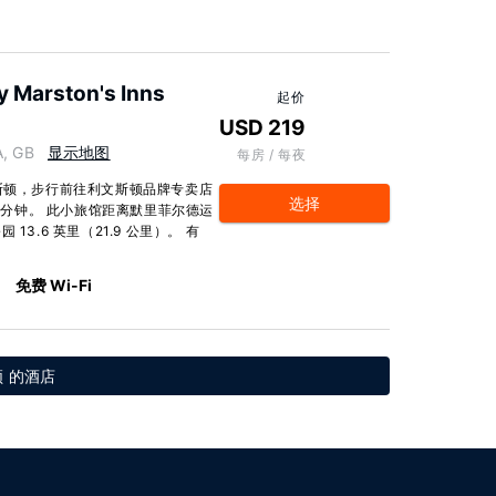
y Marston's Inns
起价
USD 219
, GB
显示地图
每房 / 每夜
文斯顿，步行前往利文斯顿品牌专卖店
选择
1 分钟。 此小旅馆距离默里菲尔德运
 13.6 英里（21.9 公里）。 有
免费 Wi-Fi
 的酒店