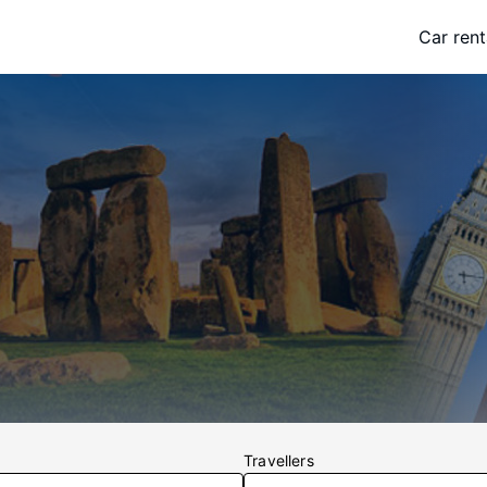
Car rent
Travellers