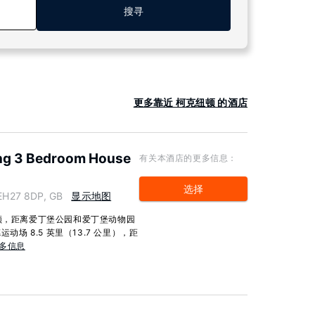
搜寻
更多靠近 柯克纽顿 的酒店
ing 3 Bedroom House
有关本酒店的更多信息：
选择
EH27 8DP, GB
显示地图
纽顿，距离爱丁堡公园和爱丁堡动物园
动场 8.5 英里（13.7 公里），距
多信息