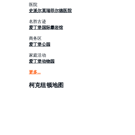
医院
史派尔莫瑞菲尔德医院
名胜古迹
爱丁堡国际攀岩馆
商务区
爱丁堡公园
家庭活动
爱丁堡动物园
更多…
柯克纽顿地图