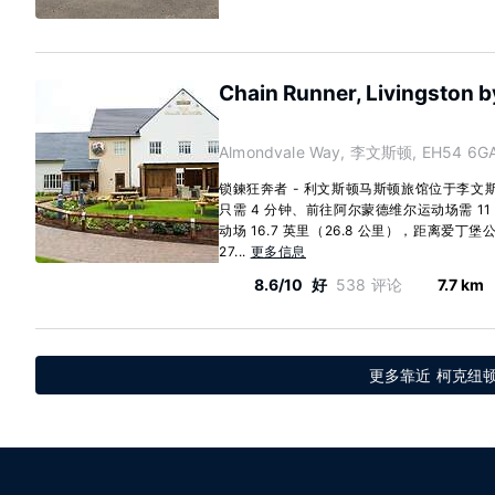
Chain Runner, Livingston b
Almondvale Way, 李文斯顿, EH54 6GA
锁鍊狂奔者 - 利文斯顿马斯顿旅馆位于李
只需 4 分钟、前往阿尔蒙德维尔运动场需 1
动场 16.7 英里（26.8 公里），距离爱丁堡公园
27...
更多信息
8.6/10
好
538 评论
7.7 km
更多靠近 柯克纽顿