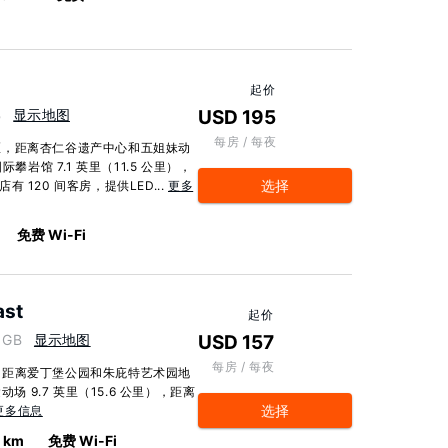
起价
B
显示地图
USD 195
每房 / 每夜
区，距离杏仁谷遗产中心和五姐妹动
攀岩馆 7.1 英里（11.5 公里），
选择
有 120 间客房，提供LED...
更多
免费 Wi-Fi
ast
起价
 GB
显示地图
USD 157
每房 / 每夜
，距离爱丁堡公园和朱庇特艺术园地
场 9.7 英里（15.6 公里），距离
选择
更多信息
4 km
免费 Wi-Fi