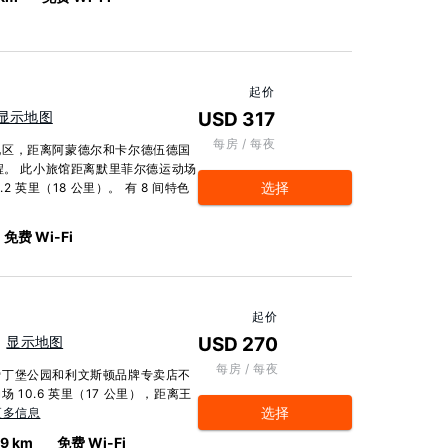
起价
显示地图
USD 317
每房 / 每夜
化区，距离阿蒙德尔和卡尔德伍德国
程。 此小旅馆距离默里菲尔德运动场
选择
.2 英里（18 公里）。 有 8 间特色
免费 Wi-Fi
起价
显示地图
USD 270
每房 / 每夜
爱丁堡公园和利文斯顿品牌专卖店不
 10.6 英里（17 公里），距离王
选择
更多信息
.9 km
免费 Wi-Fi