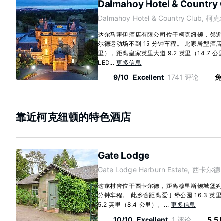
Dalmahoy Hotel & Country 
Dalmahoy Hotel & Country Club, 柯
达尔马霍伊酒店有限公司位于柯克纽顿，邻
尔德运动场不到 15 分钟车程。 此家居型酒店距
里），距离皇家英里大道 9.2 英里（14.7 公
LED...
更多信息
9/10
Excellent
1741 评论
免
靠近柯克纽顿的特色酒店
Gate Lodge
Gate Lodge Harburn Estate, 西卡尔德
这家村舍位于西卡尔德，距离穆里斯顿城堡狗
分钟车程。 此乡舍距离爱丁堡公园 16.3 英
5.2 英里（8.4 公里）。...
更多信息
10/10
Excellent
1 评论
5.5