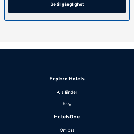
dagligen.
Se tillgänglighet
Bekvämligheter på anläggningen
Du får tillgång till bland annat bubbelpool, dygnet runt-
öppet fitnesscenter och säsongsöppen utomhuspool.
Boendet har även gratis wi-fi, en eldstad i lobbyn och
bankettsal.
Restaurang
När du vill äta något på detta hotell, kan du välja mellan
deras restaurang och deras kafé. Avsluta dagen med en
drink på boendets bar. Frukost enligt egen beställning
Explore Hotels
serveras dagligen mot en avgift från 06.00 till 10.00.
Övriga bekvämligheter
Alla länder
Gäster har tillgång till bland annat business-service,
Blog
expressincheckning och expressutcheckning. Avgiftsfri
parkering erbjuds på plats.
HotelsOne
Om oss