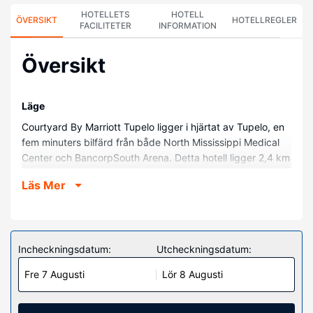
HOTELLETS
HOTELL
ÖVERSIKT
HOTELLREGLER
FACILITETER
INFORMATION
Översikt
Läge
Courtyard By Marriott Tupelo ligger i hjärtat av Tupelo, en
fem minuters bilfärd från både North Mississippi Medical
Center och BancorpSouth Arena. Detta hotell ligger 2,4 km
från Rob Leake City Park Tennis Center och 4,3 km från
Läs Mer
Tupelos slagfält.
Hotellrum
Känn dig som hemma i ett av de 93 rummen med kylskåp
och LCD-tv. Med gratis fast internetanslutning och wi-fi
Incheckningsdatum:
Utcheckningsdatum:
håller du dig uppkopplad, och premium-kanaler erbjuder
Fre 7 Augusti
Lör 8 Augusti
underhållning. Privat badrum med badkar/dusch, gratis
toalettartiklar och hårtorkar. På rummet finns skrivbord och
gratis dagstidningar på vardagar. Städning erbjuds