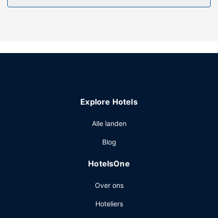
Restaurant
Gasten van Tofino Trek Inn kunnen genieten van een
deugddoende maaltijd in het restaurant. Een gratis
continentaal ontbijt is inbegrepen.
Overige voorzieningen
Ter plaatse heb je gratis parkeerplaatsen.
Explore Hotels
Alle landen
Blog
HotelsOne
Over ons
Hoteliers