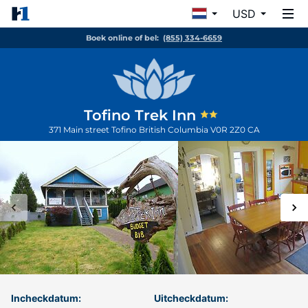
USD
Boek online of bel:
(855) 334-6659
Tofino Trek Inn
371 Main street
Tofino
British Columbia
V0R 2Z0
CA
Incheckdatum:
Uitcheckdatum: