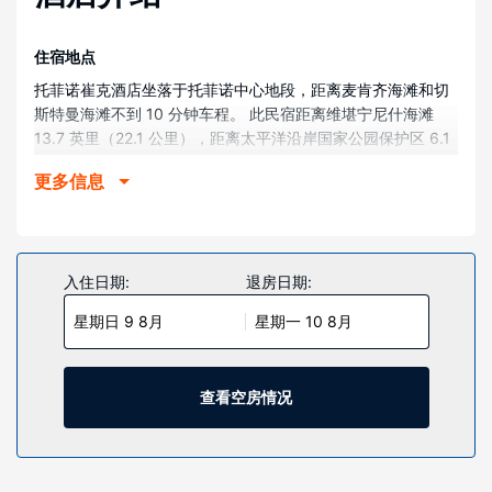
住宿地点
托菲诺崔克酒店坐落于托菲诺中心地段，距离麦肯齐海滩和切
斯特曼海滩不到 10 分钟车程。 此民宿距离维堪宁尼什海滩
13.7 英里（22.1 公里），距离太平洋沿岸国家公园保护区 6.1
英里（9.8 公里）。
更多信息
客房
酒店的 3 间客房定能让您在旅途中找到家的舒适。在公用厨房
中做饭。提供免费无线网络，方便您与朋友保持联系。
入住日期:
退房日期:
物业设施
不要错过热水浴缸和自行车租赁等众多度假设施。此民宿的其
星期日 9 8月
星期一 10 8月
他特色包括免费 WiFi、旅游/票务服务和烧烤炉。
餐厅
查看空房情况
在托菲诺崔克酒店，您可以去餐厅享用美餐。包含免费的欧式
早餐。
其他设施