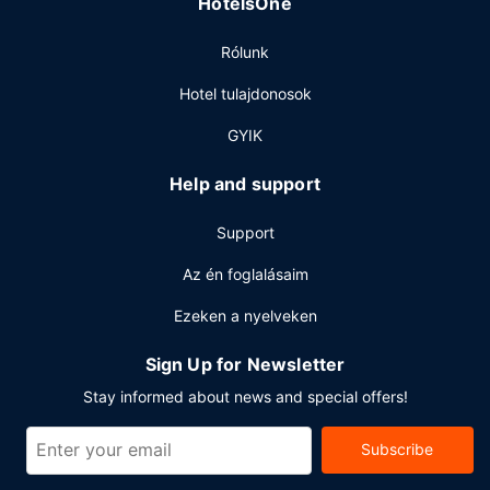
HotelsOne
A szálláshelyen gyorsított bejelentkezési lehetőség,
Rólunk
gyorsított kijelentkezési lehetőség és ATM/banki
szolgáltatás is igénybe vehető. Az autóval érkező
Hotel tulajdonosok
vendégek számára ingyenes egyéni parkolás biztosított a
helyszínen.
GYIK
Help and support
Support
Az én foglalásaim
Ezeken a nyelveken
Sign Up for Newsletter
Stay informed about news and special offers!
Subscribe