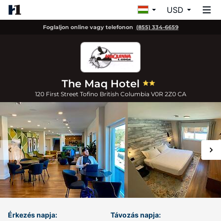
USD
Foglaljon online vagy telefonon
(855) 334-6659
The Maq Hotel
120 First Street
Tofino
British Columbia
V0R 2Z0
CA
Érkezés napja:
Távozás napja: