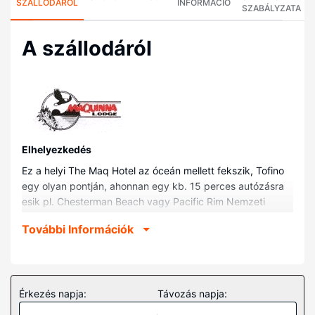
SZÁLLODÁRÓL
INFORMÁCIÓ
SZABÁLYZATA
A szállodáról
Elhelyezkedés
Ez a helyi The Maq Hotel az óceán mellett fekszik, Tofino
egy olyan pontján, ahonnan egy kb. 15 perces autózásra
esik pl. Chesterman Beach vagy Pacific Rim Nemzeti
Parkrezervátum. Ez a helyi hotel kb. 22,5 km-re található
További Információk
Wickaninnish tengerpart, ill. 0,2 km-re Eagle Aerie Gallery
galéria helyszíneitől.
Szobák
Ezen a szálláshelyen igazán otthon érezheti majd magát
Érkezés napja:
Távozás napja:
a(z) 32 szoba egyikében. Ingyenes vezeték nélküli