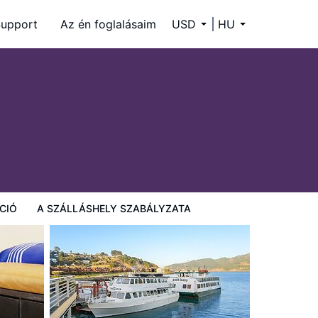
upport
Az én foglalásaim
USD
HU
CIÓ
A SZÁLLÁSHELY SZABÁLYZATA