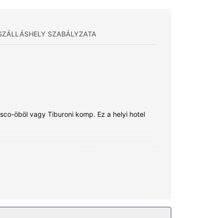
SZÁLLÁSHELY SZABÁLYZATA
isco-öböl vagy Tiburoni komp. Ez a helyi hotel
apcsolatban maradhat barátaival,
t is elérhető. Ezenkívül kábelcsatornák kínálata
eszka és telefon (ingyenes helyi telefonálási
őtöltésre vágyik, akkor vegye igénybe a helyszíni