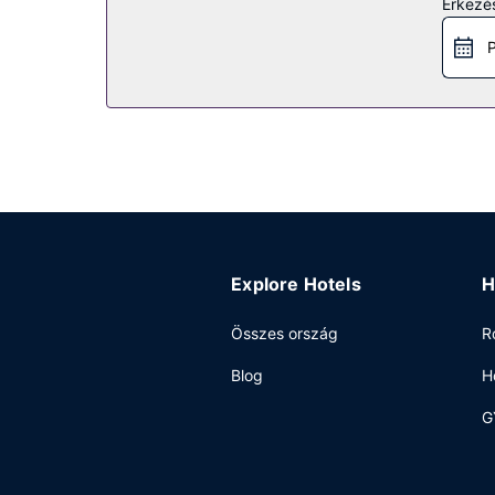
Érkezés
szabadidős szolgáltatásokat és létesítményeket, 
ingyenes wifihozzáférés, kandalló a társalgóban 
P
Étterem
Hotel biztosít étkezési lehetőséget a helyszínen
meghatározott napszakokban rendelkezésre álló
megrendezésre.
Egyéb felszereltség
A szálláshelyen ingyenes vezetékes internet-ho
parkolás (felár ellenében) biztosított a helyszínen
Explore Hotels
H
Összes ország
R
Blog
H
G