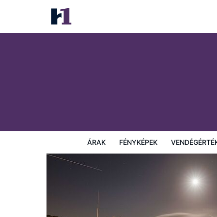
Waters Edge Hotel
Árak
Fényképek
Vendégértékelések
Térkép
Sz
ÁRAK
FÉNYKÉPEK
VENDÉGÉRTÉ