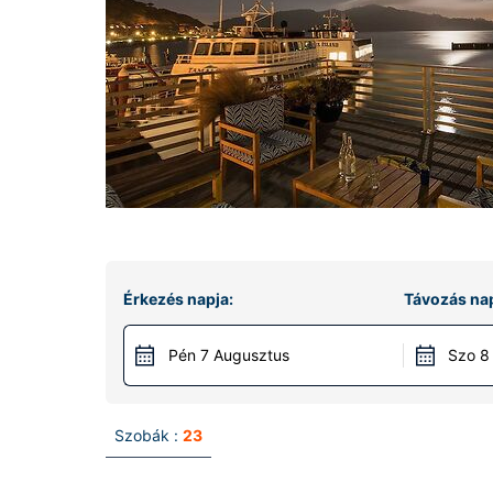
Érkezés napja:
Távozás nap
Pén 7 Augusztus
Szo 8
Szobák :
23