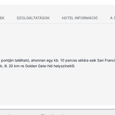
EK
SZOLGÁLTATÁSOK
HOTEL INFORMÁCIÓ
A 
 pontján található, ahonnan egy kb. 10 perces sétára esik San Franc
 ill. 20 km-re Golden Gate-híd helyszíneitől.
ben, melyekben kandallók és síkképernyős televízió is található. K
eti, hiszen a szobákban ingyenes vezetékes és vezeték nélküli interne
lszerelések és szolgáltatások közé tartozik íróasztal, vasaló/vasalód
ödjön a(z) terasz nyújtotta kilátásban. Ha viszont kicsit aktívabb id