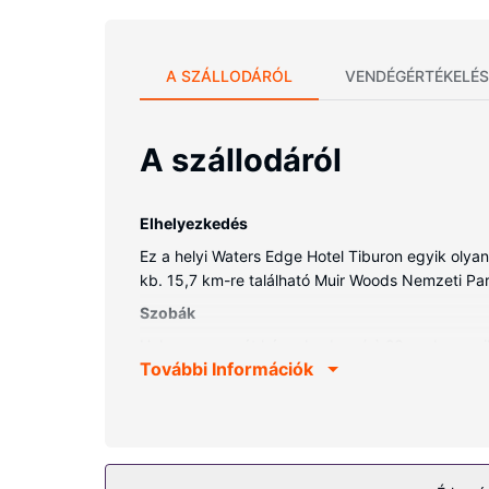
A SZÁLLODÁRÓL
VENDÉGÉRTÉKELÉS
A szállodáról
Elhelyezkedés
Ez a helyi Waters Edge Hotel Tiburon egyik olyan
kb. 15,7 km-re található Muir Woods Nemzeti Park,
Szobák
Helyezze magát kényelembe a(z) 23 szoba egyiké
További Információk
családtagjaival, vagy éppen üzleti ügyeit intézh
is az Ön kikapcsolódását szolgálja. A kényelmi fe
lehetőség).
Az ingatlanhoz tartozó felszereltség
Hogy tejesen ellazuljon és kikapcsoljon, gyönyörk