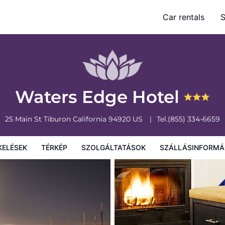
Car rentals
S
olgáltatások
Szállásinformáció
A szálláshely szabályzata
Waters Edge Hotel
25 Main St
Tiburon
California
94920
US
Tel.
(855) 334-6659
KELÉSEK
TÉRKÉP
SZOLGÁLTATÁSOK
SZÁLLÁSINFORMÁ