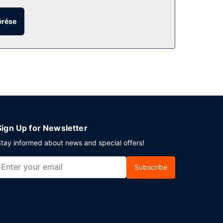
gáltatásai között szerepelnek a következők:
érése
ban maradna, arra is van megoldás:
z ingyenes fogadás, amely naponta kerül
z autóval érkező vendégek számára egyéni
Sign Up for Newsletter
tay informed about news and special offers!
Subscribe