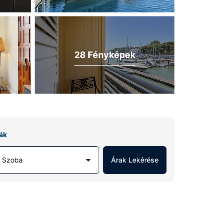
28 Fényképek
ák
1 Szoba
Árak Lekérése