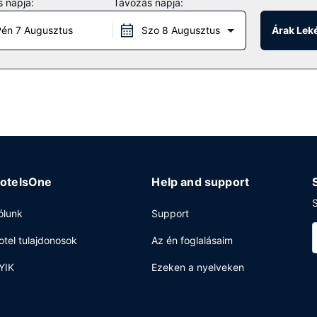
 napja:
Távozás napja:
mint például a(z) kerékpárbérlési lehetőség. A hotel kiegészítő szol
és kirándulás/belépőjegyek foglalása.
én 7 Augusztus
Szo 8 Augusztus
Árak Lek
. A kávézó is a vendégek rendelkezésére áll, de ha valaki a szobájá
 szobaszerviz. Remek alkalom az ismerkedésre a többi vendéggel a
zzáférés, business center és ingyenes újságok is igénybe vehető. A
.
otelsOne
Help and support
S
ólunk
Support
otel tulajdonosok
Az én foglalásaim
YIK
Ezeken a nyelveken