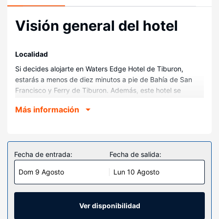
Visión general del hotel
Localidad
Si decides alojarte en Waters Edge Hotel de Tiburon,
estarás a menos de diez minutos a pie de Bahía de San
Francisco y Ferry de Tiburon. Además, este hotel se
encuentra a 15,7 km de Monumento nacional de Muir
Más información
Woods y a 20 km de Puente Golden Gate.
Habitaciones
En las 23 habitaciones, equipadas con chimenea y
televisión de pantalla plana, te espera una estancia
Fecha de entrada:
Fecha de salida:
inolvidable. Para los momentos de ocio, tendrás un
Dom 9 Agosto
Lun 10 Agosto
televisor con canales por cable y conexión a Internet por
cable y wifi gratis. Entre las comodidades, se incluyen
escritorio, tabla de planchar con plancha y teléfono con y
llamadas locales gratuitas.
Ver disponibilidad