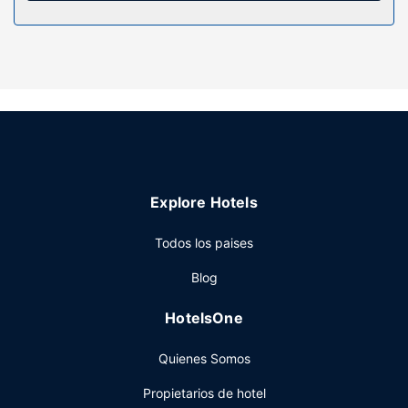
Servicios hotel
Con bicicletas de alquiler y muchas otras instalaciones
recreativas a tu disposición, no te quedará ni un minuto
libre. Tienes también una terraza donde sentarte a
contemplar el paisaje. Encontrarás además conexión a
Internet wifi gratis, un vestíbulo con chimenea y asistencia
turística (adquisición de entradas).
Restaurante
Este hotel cuenta con una cafetería para tomar algo
Explore Hotels
rápido, pero también puedes aprovechar su servicio de
habitaciones con horario limitado. Disfruta de un detalle de
Todos los paises
bienvenida gratuito organizado por la recepción todos los
días, donde podrás conocer a otros huéspedes mientras
Blog
tomas un bocado.
Otros servicios
HotelsOne
Tendrás conexión a Internet por cable gratis, un centro de
Quienes Somos
negocios y periódicos gratuitos en el vestíbulo a tu
disposición. Hay un aparcamiento sin asistencia (de pago)
Propietarios de hotel
disponible.