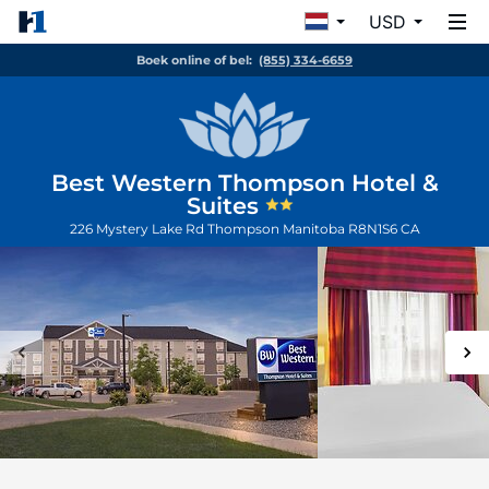
USD
Boek online of bel:
(855) 334-6659
Best Western Thompson Hotel &
Suites
226 Mystery Lake Rd
Thompson
Manitoba
R8N1S6
CA