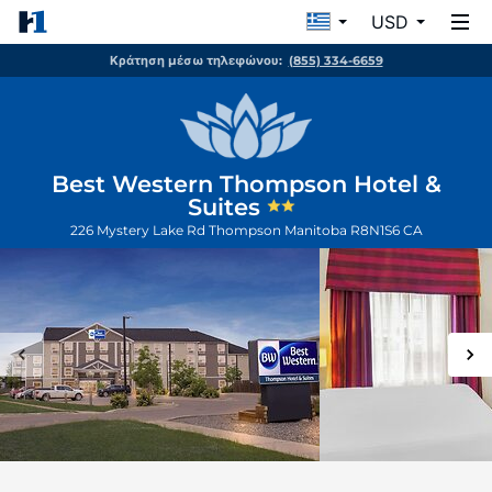
USD
Κράτηση μέσω τηλεφώνου:
(855) 334-6659
Best Western Thompson Hotel &
Suites
226 Mystery Lake Rd
Thompson
Manitoba
R8N1S6
CA