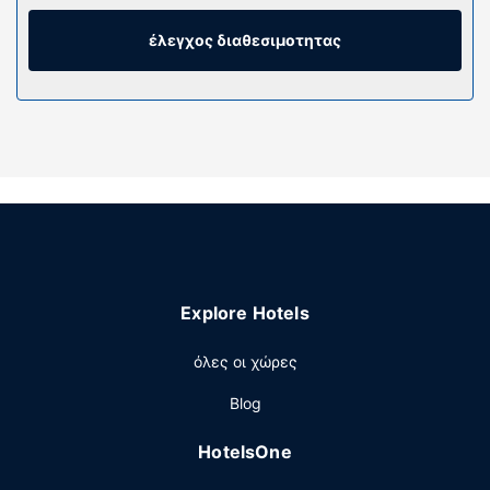
Με τη δωρεάν ενσύρματη κι ασύρματη πρόσβαση στο
ίντερνετ θα είστε πάντα online και για τη διασκέδασή
έλεγχος διαθεσιμοτητας
σας προσφέρονται ακόμη καλωδιακά κανάλια. Τα
μπάνια διαθέτουν ντουζιέρες, δωρεάν προϊόντα
προσωπικής περιποίησης και πιστολάκια μαλλιών.
Παροχές καταλύματος
Μην παραλείψετε να δοκιμάσετε τις ψυχαγωγικές
δραστηριότητες που προσφέρονται, όπως σάουνα και
γυμναστήριο. Οι επιπλέον παροχές σε αυτό το
ξενοδοχείο περιλαμβάνουν δωρεάν ασύρματο ίντερνετ,
αίθουσα συνεστιάσεων και μηχάνημα αυτόματης
πώλησης.
Explore Hotels
Εστιατόριο
όλες οι χώρες
Σερβίρεται δωρεάν πρωινό (σε μπουφέ) τις καθημερινές
μεταξύ 6:00 π.μ. - 10:00 π.μ. και τα σαββατοκύριακα
Blog
μεταξύ 7:00 π.μ. - 11:00 π.μ..
Άλλες παροχές
HotelsOne
Στις σημαντικές παροχές περιλαμβάνονται ένα