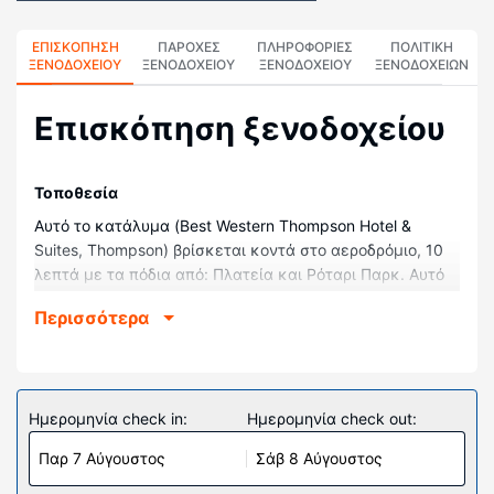
ΕΠΙΣΚΌΠΗΣΗ
ΠΑΡΟΧΕΣ
ΠΛΗΡΟΦΟΡΊΕΣ
ΠΟΛΙΤΙΚΗ
ΞΕΝΟΔΟΧΕΊΟΥ
ΞΕΝΟΔΟΧΕΙΟΥ
ΞΕΝΟΔΟΧΕΊΟΥ
ΞΕΝΟΔΟΧΕΊΩΝ
Επισκόπηση ξενοδοχείου
Τοποθεσία
Αυτό το κατάλυμα (Best Western Thompson Hotel &
Suites, Thompson) βρίσκεται κοντά στο αεροδρόμιο, 10
λεπτά με τα πόδια από: Πλατεία και Ρόταρι Παρκ. Αυτό
το ξενοδοχείο απέχει 0,5 χλμ. από: Δημόσια Βιβλιοθήκη
Περισσότερα
του Τόμπσον και 0,7 χλμ. από: Εμπορικό Κέντρο Βόρειο
Κέντρο.
Δωμάτια
Νιώστε σαν στο σπίτι σας σε ένα από τα 80 δωμάτια με
Ημερομηνία check in:
Ημερομηνία check out:
μοναδική διακόσμηση ανά δωμάτιο, όπου υπάρχουν
Παρ 7 Αύγουστος
Σάβ 8 Αύγουστος
φούρνοι μικροκυμάτων και τηλεοράσεις LCD. Το
δωμάτιό σας διαθέτει άνετο κρεβάτι (με ανώστρωμα).