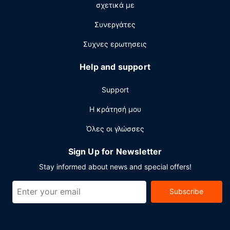
σχετικά με
επιχειρηματικό κέντρο, δωρεάν εφημερίδες στο λόμπι
και ρεσεψιόν όλο το 24ωρο. Θέλετε να οργανώσετε μια
Συνεργάτες
εκδήλωση σε αυτήν την πόλη (Thompson); Αυτό το
ξενοδοχείο διαθέτει χώρο που είναι 103 τετραγωνικά
Συχνες ερωτησεις
μέτρα και περιλαμβάνει συνεδριακό χώρο και μια
αίθουσα συνεδριάσεων. Στους χώρους μας θα βρείτε
Help and support
δωρεάν στάθμευση χωρίς παρκαδόρο.
Support
Η κράτησή μου
Όλες οι γλώσσες
Sign Up for Newsletter
Stay informed about news and special offers!
Subscribe