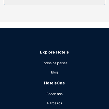
Serviço do hotel
Desfrute das várias propostas de lazer e entretenimento à
sua disposição, incluindo uma piscina exterior e uma sala
de fitness aberta 24 horas. As facilidades adicionais
incluem Wi-fi grátis, um salão de banquetes e uma
máquina de venda automática.
Restaurante
Se quiser petiscar no conforto dos lençóis, dê uma vista
Explore Hotels
de olhos pela ementa do serviço de quarto. E que melhor
forma de começar as suas manhãs do que com um
Todos os países
pequeno-almoço takeaway?
Outros serviços
Blog
As principais comodidades incluem acesso à internet com
HotelsOne
fios grátis, um business center e Check-in rápido. Planeia
um evento em Texas City? Este hotel dispõe de uma zona
Sobre nos
para conferências e de uma sala de reuniões, com uma
área total de 45 metros quadrados. Há estacionamento
Parceiros
grátis no local.