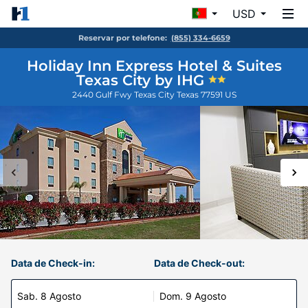
USD
Reservar por telefone:
(855) 334-6659
Holiday Inn Express Hotel & Suites
Texas City by IHG
2440 Gulf Fwy
Texas City
Texas
77591
US
Data de Check-in:
Data de Check-out:
Sab. 8 Agosto
Dom. 9 Agosto