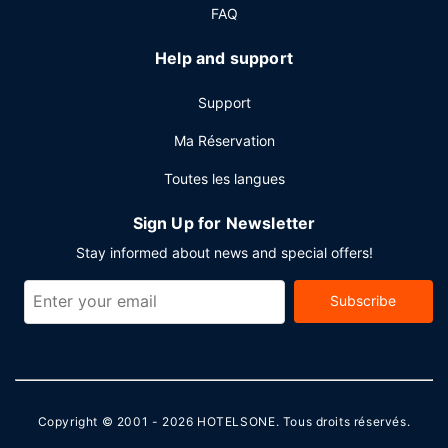
service d'arrivée express. Si vous devez organiser une
FAQ
réunion à Texas City, faites confiance à cet hôtel qui
dispose d'espaces événements mesurant 45 mètres
Help and support
carrés et comprenant un espace de conférence et une
salle de réunion. Un parking gratuit est disponible dans
Support
l'enceinte de l'hébergement.
Ma Réservation
Toutes les langues
Sign Up for Newsletter
Stay informed about news and special offers!
Subscribe
Copyright © 2001 - 2026
HOTELSONE
. Tous droits réservés.