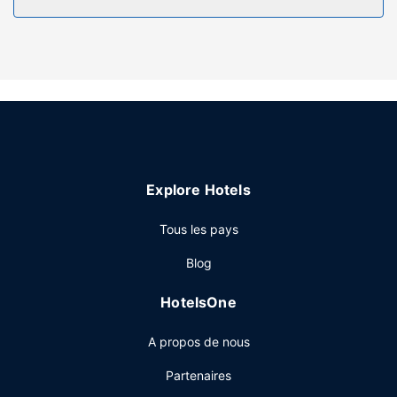
équipements et services offerts par l'hébergement
comprennent un coffre-fort et un bureau, mais aussi un
téléphone avec des appels locaux gratuits.
Les services sur place
Ne ratez pas l'occasion de vous détendre en profitant des
nombreuses infrastructures de loisirs à votre disposition et
qui incluent une piscine extérieure et une salle de fitness
ouverte 24 h/24. Parmi les services et équipements offerts
par cet hôtel vous trouvez également l'accès Wi-Fi à
Explore Hotels
Internet gratuit, une salle de banquet et un distributeur
automatique de boissons et d'en-cas.
Tous les pays
Restaurant
Blog
Lors de votre séjour dans cet hôtel, vous pourrez prendre
vos repas dans votre chambre grâce au service d'étage.
HotelsOne
Un petit déjeuner à emporter est offert gratuitement.
Autres services
A propos de nous
Les équipements et services proposés incluent l'accès à
Partenaires
internet gratuit à Internet, un centre d'affaires et un