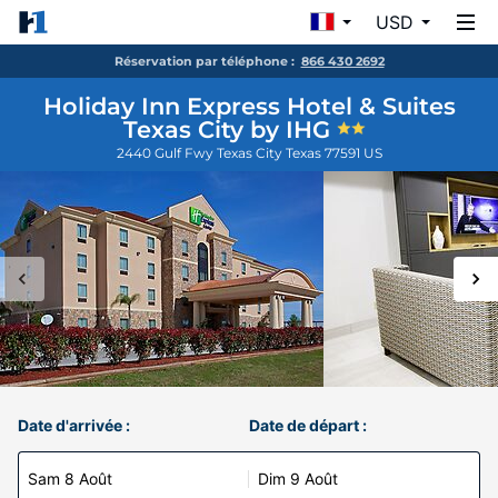
USD
Réservation par téléphone :
866 430 2692
Holiday Inn Express Hotel & Suites
Texas City by IHG
2440 Gulf Fwy
Texas City
Texas
77591
US
Date d'arrivée :
Date de départ :
Sam 8 Août
Dim 9 Août