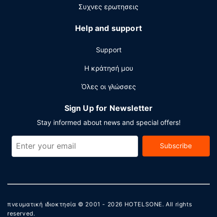
ξενοδοχείο διαθέτει χώρο που είναι 45 τετραγωνικά
Συχνες ερωτησεις
μέτρα και περιλαμβάνει συνεδριακό χώρο και μια
αίθουσα συνεδριάσεων. Στους χώρους μας θα βρείτε
Help and support
δωρεάν στάθμευση χωρίς παρκαδόρο.
Support
Η κράτησή μου
Όλες οι γλώσσες
Sign Up for Newsletter
Stay informed about news and special offers!
Subscribe
πνευματική ιδιοκτησία © 2001 - 2026
HOTELSONE
. All rights
reserved.