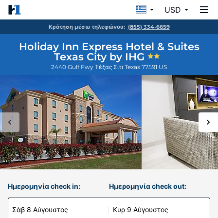
USD
Κράτηση μέσω τηλεφώνου:
(855) 334-6659
Holiday Inn Express Hotel & Suites
Texas City by IHG
2440 Gulf Fwy
Τέξας Σίτι
Texas
77591
US
Ημερομηνία check in:
Ημερομηνία check out:
Σάβ 8 Αύγουστος
Κυρ 9 Αύγουστος