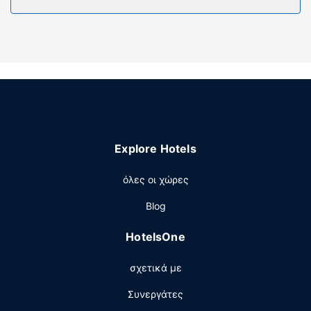
περιλαμβάνουν χρηματοκιβώτια και γραφεία, καθώς
επίσης τηλέφωνα με δωρεάν τοπικές κλήσεις.
Παροχές καταλύματος
Μην παραλείψετε να δοκιμάσετε τις ψυχαγωγικές
δραστηριότητες που προσφέρονται, όπως εξωτερική
πισίνα και γυμναστήριο ανοιχτό όλο το 24ωρο. Οι
επιπλέον παροχές σε αυτό το ξενοδοχείο
περιλαμβάνουν δωρεάν ασύρματο ίντερνετ, αίθουσα
συνεστιάσεων και μηχάνημα αυτόματης πώλησης.
Explore Hotels
Εστιατόριο
όλες οι χώρες
Επωφεληθείτε από το room service σε αυτό το
ξενοδοχείο. Περιλαμβάνεται δωρεάν πρωινό (σε
Blog
πακέτο).
Άλλες παροχές
HotelsOne
Στις σημαντικές παροχές περιλαμβάνονται δωρεάν
σχετικά με
ενσύρματη πρόσβαση στο ίντερνετ, ένα επιχειρηματικό
κέντρο και γρήγορο check-in. Θέλετε να οργανώσετε μια
Συνεργάτες
εκδήλωση σε αυτήν την πόλη (Τέξας Σίτι); Αυτό το