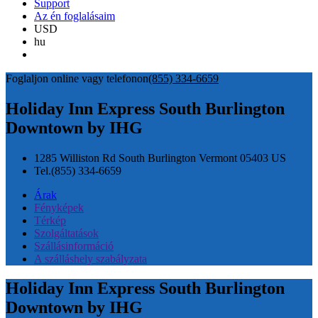
Support
Az én foglalásaim
USD
hu
Foglaljon online vagy telefonon
(855) 334-6659
Holiday Inn Express South Burlington
Downtown by IHG
1285 Williston Rd
South Burlington
Vermont
05403
US
Tel.
(855) 334-6659
Árak
Fényképek
Térkép
Szolgáltatások
Szállásinformáció
A szálláshely szabályzata
Holiday Inn Express South Burlington
Downtown by IHG