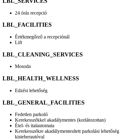
LBL_SERVICES
24 órás recepció
LBL_FACILITIES
Értékmegőrző a recepciónál
Lift
LBL_CLEANING_SERVICES
Mosoda
LBL_HEALTH_WELLNESS
Edzési lehetőség
LBL_GENERAL_FACILITIES
Fedetlen parkoló
Kerekesszékkel akadálymentes (korlátozottan)
Étel- és italautomata
Kerekesszékre akadálymentesített parkolási lehetőség
kisteherautóval