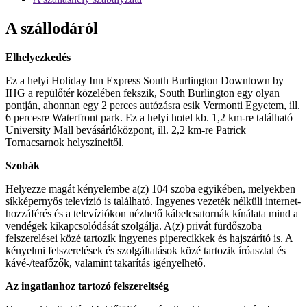
A szállodáról
Elhelyezkedés
Ez a helyi Holiday Inn Express South Burlington Downtown by
IHG a repülőtér közelében fekszik, South Burlington egy olyan
pontján, ahonnan egy 2 perces autózásra esik Vermonti Egyetem, ill.
6 percesre Waterfront park. Ez a helyi hotel kb. 1,2 km-re található
University Mall bevásárlóközpont, ill. 2,2 km-re Patrick
Tornacsarnok helyszíneitől.
Szobák
Helyezze magát kényelembe a(z) 104 szoba egyikében, melyekben
síkképernyős televízió is található. Ingyenes vezeték nélküli internet-
hozzáférés és a televíziókon nézhető kábelcsatornák kínálata mind a
vendégek kikapcsolódását szolgálja. A(z) privát fürdőszoba
felszerelései közé tartozik ingyenes piperecikkek és hajszárító is. A
kényelmi felszerelések és szolgáltatások közé tartozik íróasztal és
kávé-/teafőzők, valamint takarítás igényelhető.
Az ingatlanhoz tartozó felszereltség