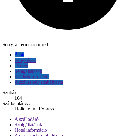
Sorry, an error occurred
Árak
Fényképek
Térkép
Szolgáltatások
Szállásinformáció
A szálláshely szabályzata
Szobák :
104
Szállodalánc: :
Holiday Inn Express
A szállodáról
Szolgáltatások
Hotel információ
A szálláshely szabályzata