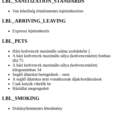
LBL_SANITIZATION_STANDARDS
Van lehetőség érintésmentes kijelentkezésre
LBL_ARRIVING_LEAVING
Expressz kijelentkezés
LBL_PETS
Házi kedvencek maximális száma szobánként 2
A házi kedvencek maximális súlya (kedvencenként) fontban
(lb) 75
A házi kedvencek maximális súlya (kedvencenként)
kilogrammban 34
Segítő állatokat beengednek – nem
A segítő állatokra nem vonatkoznak díjak/korlátozások
Csak kutyák vihetők be
Háziállat megengedett
LBL_SMOKING
Dohányfüstmentes létesítmény