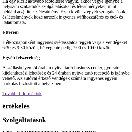
Ha egy kicsit aktívabb időtöltésre vágyik, akkor vegye igénybe a
helyszíni szabadidős szolgáltatásokat és létesítményeket, mint
például a(z) fitneszlétesítmény. Ezen kívül az egyéb szolgáltatások
és létesítmények közé tartozik ingyenes wifihozzáférés és étel- és
italautomata.
Étterem
Hétköznaponként ingyenes svédasztalos reggeli várja a vendégeket
6:30 és 9:30 között, hétvégente pedig 7:00 és 10:00 között.
Egyéb felszereltség
A szálláshelyen 24 órában nyitva tartó business center, gyorsított
kijelentkezési lehetőség és 24 órában nyitva tartó recepció is igénybe
vehető. Az autóval érkező vendégek számára ingyenes egyéni
parkolás biztosított a helyszínen.
További Információk
értékelés
Szolgáltatások