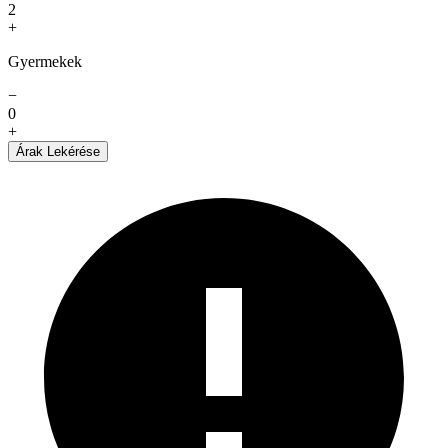
2
+
Gyermekek
−
0
+
Árak Lekérése