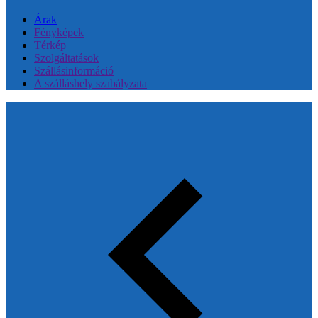
Árak
Fényképek
Térkép
Szolgáltatások
Szállásinformáció
A szálláshely szabályzata