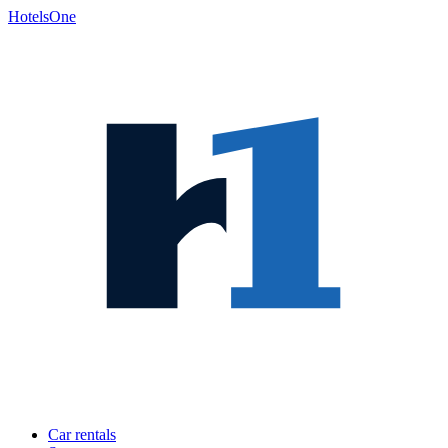
HotelsOne
Car rentals