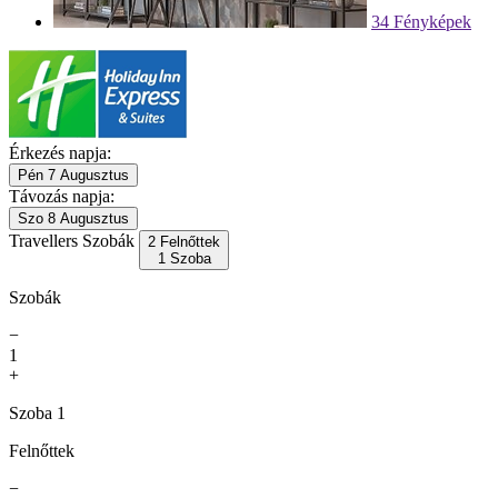
34 Fényképek
Érkezés napja:
Pén 7 Augusztus
Távozás napja:
Szo 8 Augusztus
Travellers
Szobák
2 Felnőttek
1 Szoba
Szobák
−
1
+
Szoba 1
Felnőttek
−