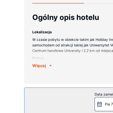
Ogólny opis hotelu
Lokalizacja
W czasie pobytu w obiekcie takim jak Holiday In
samochodem od atrakcji takiej jak Uniwersytet Ver
Centrum handlowe University i 2,2 km od miejsca
Pokoje
Więcej
Poczuj się jak w domu w 104 pokojach, których
światem, a telewizja kablowa — rozrywkę. Prywa
zestawy do parzenia kawy i herbaty oraz sprząt
Udogodnienia w obiekcie
Udogodnienia rekreacyjne to centrum fitness. D
Data zame
Restauracja
Pia 7
Bezpłatne śniadanie w formie bufetu jest serw