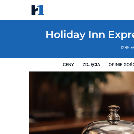
Holiday Inn Express South Burlington Do
Ceny
Zdjęcia
Opinie Gości
Mapę
Usługi Hotel
Holiday Inn Exp
1285 W
CENY
ZDJĘCIA
OPINIE GOŚ