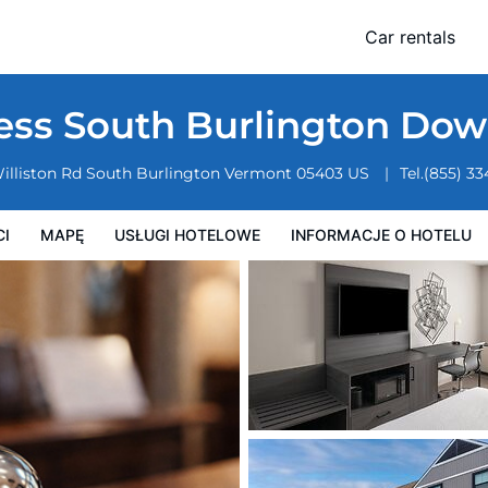
wntown by IHG
Car rentals
owe
Informacje o hotelu
Zasady działalności hotelu
ress South Burlington Do
illiston Rd
South Burlington
Vermont
05403
US
Tel.
(855) 3
CI
MAPĘ
USŁUGI HOTELOWE
INFORMACJE O HOTELU