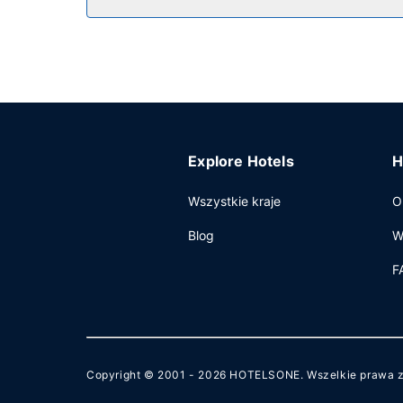
Pozostałe udogodnienia
Udogodnienia biznesowe to całodobowe centrum
parkowanie samodzielne.
Explore Hotels
H
Wszystkie kraje
O
Blog
W
F
Copyright © 2001 - 2026
HOTELSONE
. Wszelkie prawa 