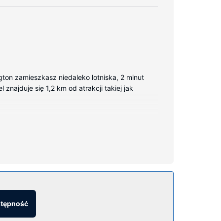
ton zamieszkasz niedaleko lotniska, 2 minut
znajduje się 1,2 km od atrakcji takiej jak
y dostęp do internetu zapewni łączność ze
ki do włosów. Udogodnienia obejmują biurka i
y dostęp do internetu i automat.
stępność