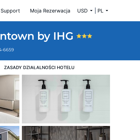
Support
Moja Rezerwacja
USD
PL
wntown by IHG
34-6659
ZASADY DZIAŁALNOŚCI HOTELU