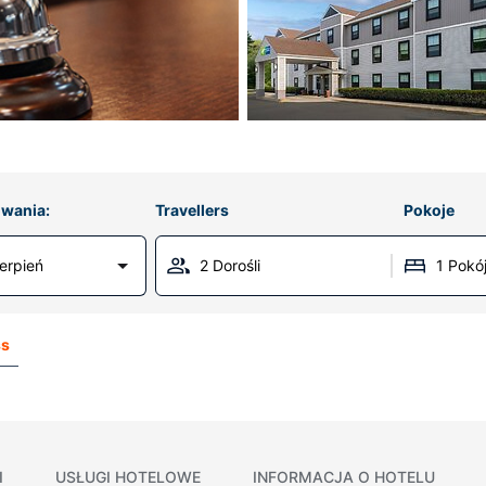
wania:
Travellers
Pokoje
erpień
2 Dorośli
1 Pokó
ss
I
USŁUGI HOTELOWE
INFORMACJA O HOTELU