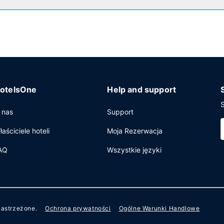
 biznesowe, ekspresowe wymeldowanie oraz recepcja całodobowa. 
otelsOne
Help and support
S
 nas
Support
łaściciele hoteli
Moja Rezerwacja
AQ
Wszystkie języki
zastrzeżone.
Ochrona prywatności
Ogólne Warunki Handlowe