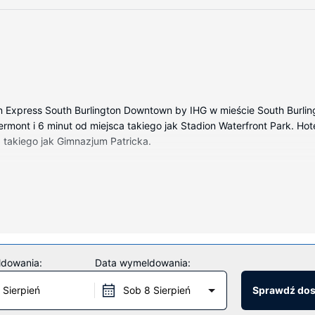
n Express South Burlington Downtown by IHG w mieście South Burling
mont i 6 minut od miejsca takiego jak Stadion Waterfront Park. Hotel 
 takiego jak Gimnazjum Patricka.
 wyposażenie to telewizor płaskoekranowy. Bezpłatny bezprzewodow
tna łazienka — wyposażenie: bezpłatne przybory toaletowe i suszar
anie na życzenie.
ostępne są również takie udogodnienia, jak bezpłatny bezprzewodow
ldowania:
Data wymeldowania:
 Sierpień
Sob 8 Sierpień
Sprawdź do
owane w dni powszednie od 6:30 do 9:30, a w weekendy od 7 do 10.