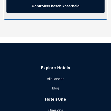
voorzieningen horen een kluis en een bureau en de kamers
worden dagelijks schoongemaakt.
Controleer beschikbaarheid
Algemene voorziening
Beproef je geluk in het casino en geniet van andere
recreatieve voorzieningen zoals een binnenzwembad en
fitnessfaciliteiten. Enkele voorzieningen van dit hotel zijn
gratis wifi, cadeauwinkels/kiosken en een open haard in de
lobby.
Restaurant
House of Howonquet, een restaurant gespecialiseerd in
Amerikaanse gerechten, serveert zowel lunch als diner. In
Explore Hotels
de koffiebar/het café kun je terecht voor snacks. Sluit je
dag af met een drankje in een bar/lounge.
Alle landen
Overige voorzieningen
Blog
Enkele van de voorzieningen zijn een snelle
uitcheckservice, een 24-uurs receptie en een
HotelsOne
bagageopslagruimte. Plan je een evenement in Smith
River? Kies voor dit hotel met 595 vierkante meter aan
Over ons
ruimte, waaronder een conferentieruimte en 2