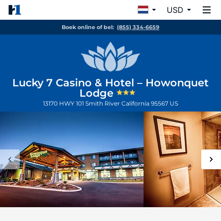
USD
Boek online of bel:
(855) 334-6659
Lucky 7 Casino & Hotel – Howonquet
Lodge
13170 HWY 101
Smith River
California
95567
US