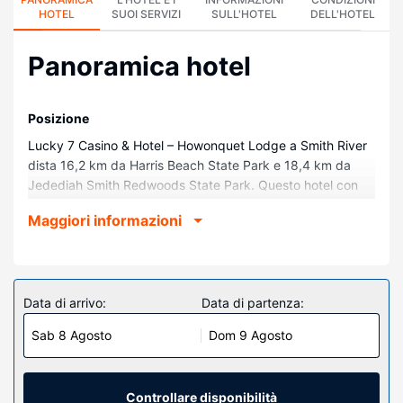
HOTEL
SUOI SERVIZI
SULL'HOTEL
DELL'HOTEL
Panoramica hotel
Posizione
Lucky 7 Casino & Hotel – Howonquet Lodge a Smith River
dista 16,2 km da Harris Beach State Park e 18,4 km da
Jedediah Smith Redwoods State Park. Questo hotel con
casinò dista 26,5 km da Sentiero The Redwood Nature
Maggiori informazioni
Trail e 28,2 km da Samuel H. Boardman State Park.
Camere
Rilassati in una delle 71 camere con aria condizionata della
struttura, complete di frigorifero e TV a schermo piatto. Il
Data di arrivo:
Data di partenza:
Wi-Fi gratuito ti consente di restare in contatto con il
Sab 8 Agosto
Dom 9 Agosto
mondo, mentre la TV con canali via satellite è l'ideale per
concedersi un po' di svago. I comfort includono casseforti
e scrivanie, mentre le pulizie sono eseguite tutti i giorni.
Controllare disponibilità