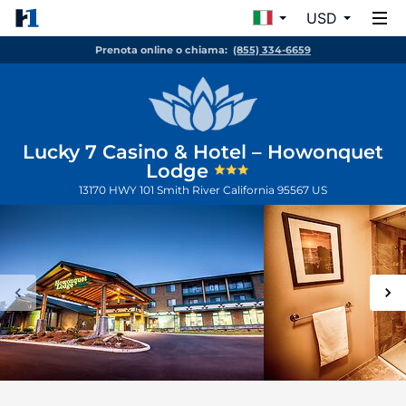
USD
Prenota online o chiama:
(855) 334-6659
Lucky 7 Casino & Hotel – Howonquet
Lodge
13170 HWY 101
Smith River
California
95567
US