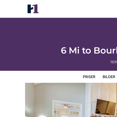
6 Mi to Bourbon Trail: Group Estate on 20
Priser
Bilder
Karta
Hotellets faciliteter
Hotellin
6 Mi to Bour
169
PRISER
BILDER