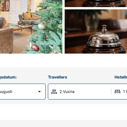
gsdatum:
Travellers
Hotel
Augusti
2 Vuxna
1