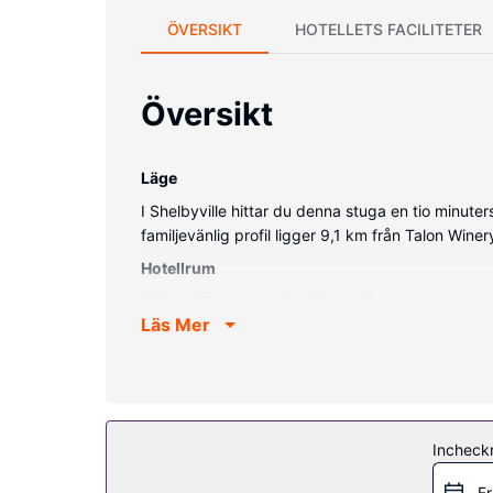
ÖVERSIKT
HOTELLETS FACILITETER
Översikt
Läge
I Shelbyville hittar du denna stuga en tio minut
familjevänlig profil ligger 9,1 km från Talon Win
Hotellrum
Slå dig till ro i den här luftkonditionerade stug
Läs Mer
skrivbord och tvättmaskin.
Bekvämligheter på anläggningen
Njut av utsikten från deras trädgården och dra ny
Övriga bekvämligheter
Incheck
Avgiftsfri parkering erbjuds på plats.
Fr