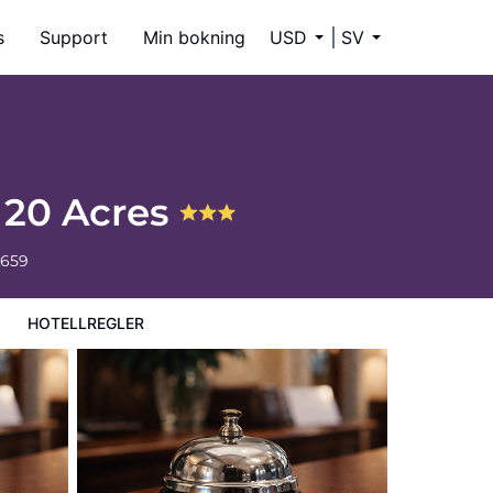
s
Support
Min bokning
USD
SV
n 20 Acres
6659
HOTELLREGLER