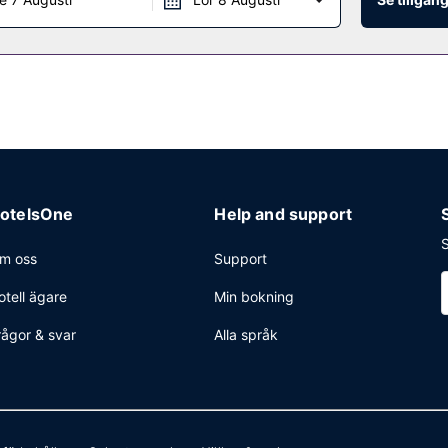
otelsOne
Help and support
S
m oss
Support
otell ägare
Min bokning
rågor & svar
Alla språk