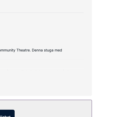
y Community Theatre. Denna stuga med
 mikrovågsugn. Bekvämligheter som ingår är
glighet