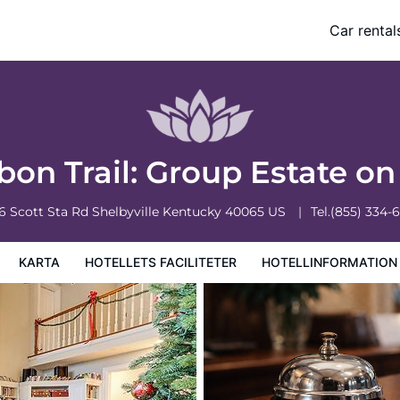
 Acres
Car rental
formation
Hotellregler
bon Trail: Group Estate o
6 Scott Sta Rd
Shelbyville
Kentucky
40065
US
Tel.
(855) 334-
KARTA
HOTELLETS FACILITETER
HOTELLINFORMATION