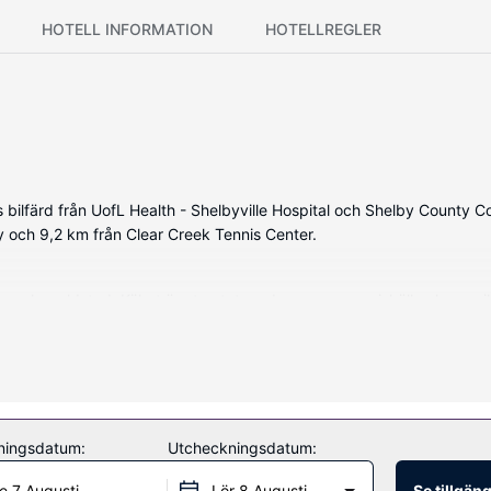
HOTELL INFORMATION
HOTELLREGLER
ers bilfärd från UofL Health - Shelbyville Hospital och Shelby Count
ery och 9,2 km från Clear Creek Tennis Center.
an som har eldstad. Köket är utrustat med en ugn, en spishäll och en
tta av deras gratis wi-fi och en spelhall.
ningsdatum:
Utcheckningsdatum:
e 7 Augusti
Lör 8 Augusti
Se tillgän