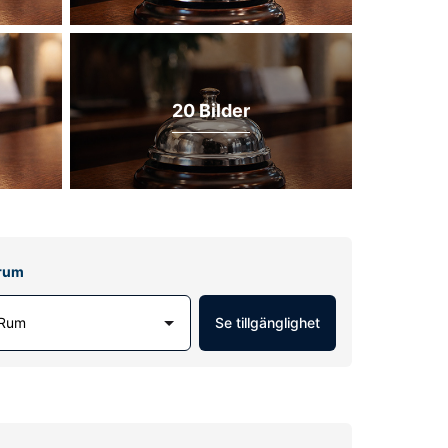
20 Bilder
lrum
 Rum
Se tillgänglighet