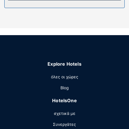
προσωπικής περιποίησης και πιστολάκια μαλλιών.
Παροχές καταλύματος
Χρησιμοποιήστε τις βολικές παροχές μας, όπως δωρεάν
ασύρματο ίντερνετ, υπηρεσίες concierge και τζάκι στο
λόμπι.
Άλλες παροχές
Στις σημαντικές παροχές περιλαμβάνονται γρήγορο
check-out, δωρεάν εφημερίδες στο λόμπι και υπηρεσίες
Explore Hotels
στεγνοκαθαριστηρίου/πλυντηρίων. Με επιπλέον χρέωση
παρέχεται λεωφορειάκι από το αεροδρόμιο προς το
όλες οι χώρες
ξενοδοχείο (διαθέσιμο 24 ώρες το 24ωρο) και στους
χώρους μας θα βρείτε επίσης δωρεάν στάθμευση με
Blog
παρκαδόρο.
HotelsOne
σχετικά με
Συνεργάτες