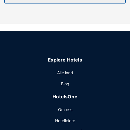
concierge-tjenester og peis i lobbyen.
Andre fasiliteter
Gjester har tilgang til blant annet hurtigutsjekking, aviser i
lobbyen (inkludert) og renseri-/vaskeritjenester. Gjestene
tilbys transport fra flyplassen til hotellet døgnet rundt, mot
et tillegg, og betjent parkering inkludert er tilgjengelig i
nærheten.
Explore Hotels
Alle land
Blog
HotelsOne
Om oss
Hotelleiere