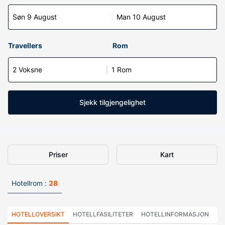
Søn 9 August
Man 10 August
Travellers
Rom
2 Voksne
1 Rom
Sjekk tilgjengelighet
Priser
Kart
Hotellrom :
28
HOTELLOVERSIKT
HOTELLFASILITETER
HOTELLINFORMASJON
HO