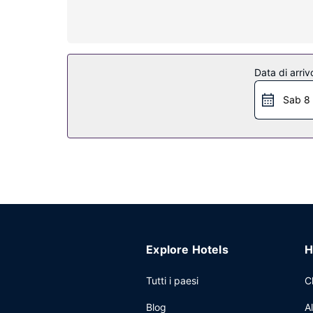
di svago. Il bagno in camera è dotato di set di cor
Attrattive della proprietà
Avrai a disposizione utili servizi come il Wi-Fi gra
Altre attrattive
Data di arriv
Potrai usufruire di check-out veloce, quotidiani gr
Sab 8
all'hotel 24 ore su 24 a pagamento; inoltre, in loc
Explore Hotels
H
Tutti i paesi
C
Blog
A