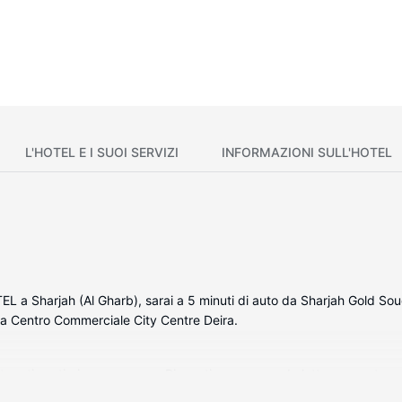
L'HOTEL E I SUOI SERVIZI
INFORMAZIONI SULL'HOTEL
a Sharjah (Al Gharb), sarai a 5 minuti di auto da Sharjah Gold Souq
da Centro Commerciale City Centre Deira.
ttura ti sentirai come a casa. Riposati su un comodo letto con mater
atuito ti consente di restare in contatto con il mondo, mentre la TV co