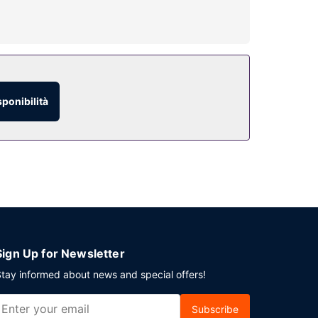
. Potrai usufruire di una navetta dall'aeroporto
sponibilità
uito.
Sign Up for Newsletter
tay informed about news and special offers!
Subscribe