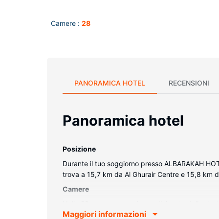
Camere :
28
PANORAMICA HOTEL
RECENSIONI
Panoramica hotel
Posizione
Durante il tuo soggiorno presso ALBARAKAH HOTEL 
trova a 15,7 km da Al Ghurair Centre e 15,8 km 
Camere
Nelle 28 camere con aria condizionata della stru
Maggiori informazioni
piuma e biancheria in cotone egiziano. Il Wi-Fi gr