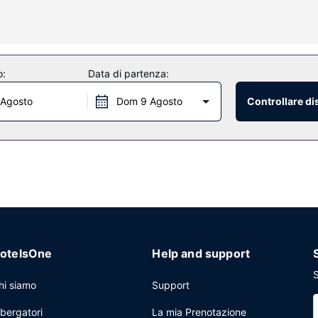
tesia gratuiti e asciugacapelli.
tuito, servizi di concierge e un caminetto nella hall.
o:
Data di partenza:
atuiti nella hall e un pratico servizio di lavanderia e lavaggio a secco
 Agosto
Dom 9 Agosto
Controllare di
o troverai il un parcheggio con servizio di ritiro e riconsegna auto grat
otelsOne
Help and support
S
hi siamo
Support
lbergatori
La mia Prenotazione