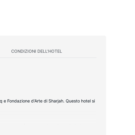
CONDIZIONI DELL'HOTEL
 e Fondazione d'Arte di Sharjah. Questo hotel si
asso memory foam, completo di copriletto in
n canali via cavo è l'ideale per concedersi un po'