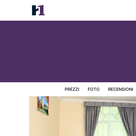
ALBARAKAH HOTEL
Prezzi
Foto
Recensioni
Mappa
L'hotel e i suoi s
PREZZI
FOTO
RECENSIONI