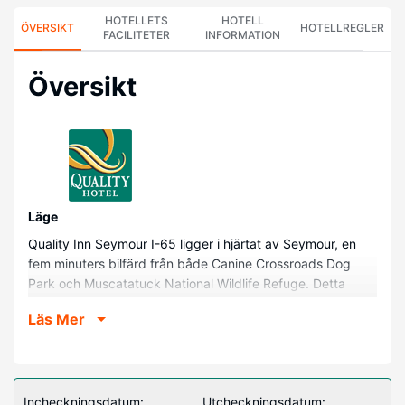
HOTELLETS
HOTELL
ÖVERSIKT
HOTELLREGLER
FACILITETER
INFORMATION
Översikt
Läge
Quality Inn Seymour I-65 ligger i hjärtat av Seymour, en
fem minuters bilfärd från både Canine Crossroads Dog
Park och Muscatatuck National Wildlife Refuge. Detta
hotell med spa ligger 49,2 km från Brown County State
Läs Mer
Park och 51,2 km från Lake Monroe.
Hotellrum
Känn dig som hemma i ett av de 67 luftkonditionerade
rummen med kylskåp och mikrovågsugn. Gratis wi-fi gör
Incheckningsdatum:
Utcheckningsdatum: