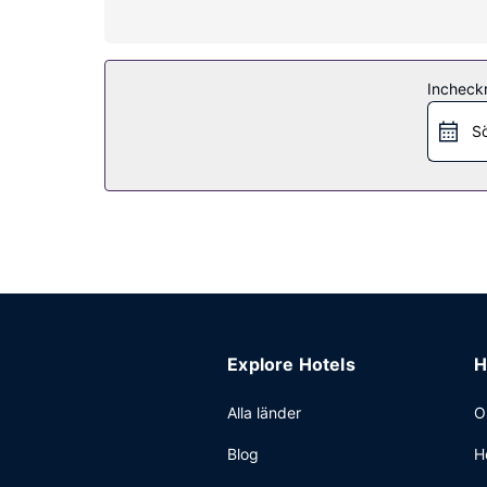
Skäm bort dig med ett besök på deras spa, som 
och bastu. Boendet har även gratis wi-fi, concier
Restaurang
Incheck
SaltRock Kitchen, deras restaurang med loungeba
Sö
rumsservice (under begränsade tider). Avsluta da
Övriga bekvämligheter
Gäster har tillgång till bland annat expressutche
möten och events. Avgiftsfri parkering erbjuds på
Explore Hotels
H
Alla länder
O
Blog
H