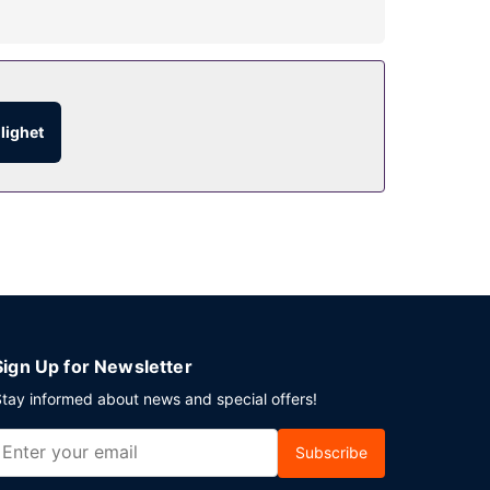
ndlingar. Här erbjuds utomhuspool, bubbelpool
dgården. Du kan även ta det lugnt på rummet med
glighet
dagligen mot en avgift från 07.00 till 10.30.
 hotell har 3 konferensrum för olika typer av
Sign Up for Newsletter
tay informed about news and special offers!
Subscribe