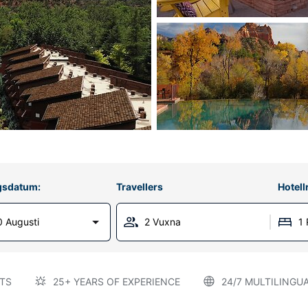
gsdatum:
Travellers
Hotel
 Augusti
2 Vuxna
1
TS
25+ YEARS OF EXPERIENCE
24/7 MULTILINGU