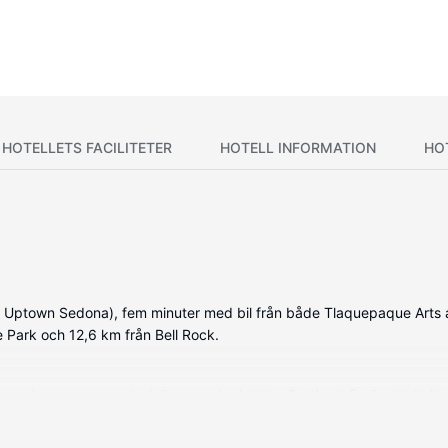
HOTELLETS FACILITETER
HOTELL INFORMATION
HO
t Uptown Sedona), fem minuter med bil från både Tlaquepaque Arts 
te Park och 12,6 km från Bell Rock.
nerade rummen med minibarer och platt-tv. Gratis wi-fi gör att du 
kar. På rummet finns telefon, värdeförvaringsskåp och skrivbord.