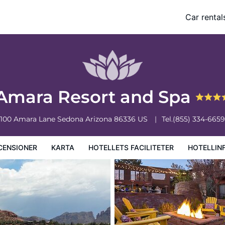
Car rental
ciliteter
Hotellinformation
Hotellregler
Amara Resort and Spa
100 Amara Lane
Sedona
Arizona
86336
US
Tel.
(855) 334-6659
CENSIONER
KARTA
HOTELLETS FACILITETER
HOTELLIN