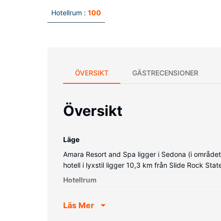
Hotellrum :
100
ÖVERSIKT
GÄSTRECENSIONER
Översikt
Läge
Amara Resort and Spa ligger i Sedona (i område
hotell i lyxstil ligger 10,3 km från Slide Rock Sta
Hotellrum
Känn dig som hemma i ett av de 100 luftkonditio
Läs Mer
badkar eller dusch, lyxtoalettartiklar och hårtor
Bekvämligheter på anläggningen