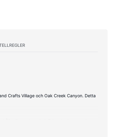
TELLREGLER
and Crafts Village och Oak Creek Canyon. Detta
kan hålla dig uppkopplad. Privat badrum med