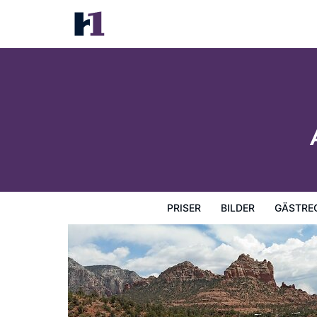
Amara Resort and Spa
Priser
Bilder
Gästrecensioner
Karta
Hotellets fa
PRISER
BILDER
GÄSTRE