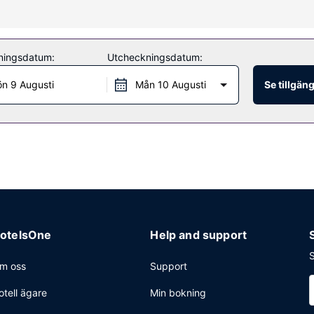
erbjuder bland annat massage, kroppsbehandlingar och ansiktsbeha
getjänster och en souvenirbutik eller tidningskiosk.
ningsdatum:
Utcheckningsdatum:
r, specialiserar sig på lokala rätter och ståtar med utsikt över trä
n 9 Augusti
Mån 10 Augusti
Se tillgän
gen med en drink på boendets bar vid poolen. Lokal frukost serveras 
ckning, gratis dagstidningar i lobbyn och kemtvätt/tvättjänster. Detta
 plats.
otelsOne
Help and support
S
m oss
Support
otell ägare
Min bokning