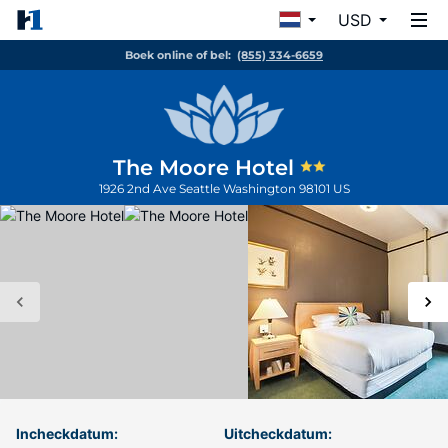
USD
Boek online of bel:
(855) 334-6659
The Moore Hotel
1926 2nd Ave
Seattle
Washington
98101
US
Incheckdatum:
Uitcheckdatum: