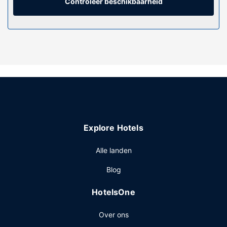
Controleer beschikbaarheid
Maak gebruik van handige voorzieningen zoals gratis wifi,
huwelijksservices en hulp bij uitstapjes/tickets.
Restaurant
Bestel iets lekkers in de koffiebar/het café van dit hotel.
Overige voorzieningen
Enkele van de voorzieningen zijn een 24-uurs receptie,
meertalig personeel en een bagageopslagruimte.
Explore Hotels
Alle landen
Blog
HotelsOne
Over ons