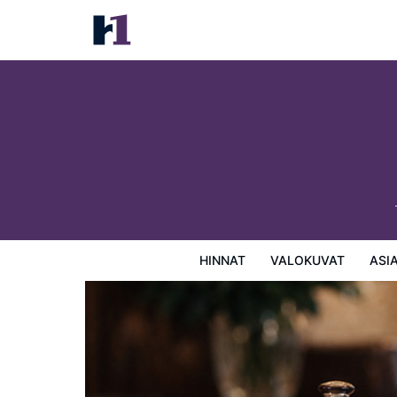
The Moore Hotel
Hinnat
Valokuvat
Asiakasarviot
Kartta
Hotellin
HINNAT
VALOKUVAT
ASI