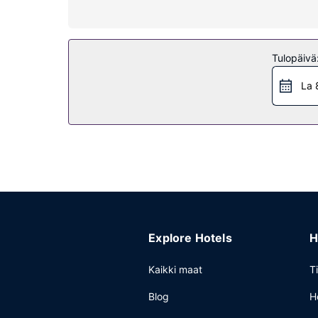
Seuraavat palvelut ovat saatavilla: ilmainen langa
Ravintola
Tulopäivä
Tämä hotelli tarjoaa asiakkailleen kahvila.
Muut mukavuudet
La 
Käytössäsi on ympäri vuorokauden auki oleva vast
Explore Hotels
H
Kaikki maat
T
Blog
H