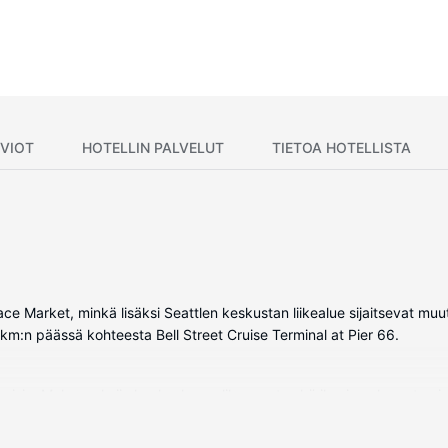
VIOT
HOTELLIN PALVELUT
TIETOA HOTELLISTA
ace Market, minkä lisäksi Seattlen keskustan liikealue sijaitsevat mu
km:n päässä kohteesta Bell Street Cruise Terminal at Pier 66.
evisio. Mukavuuksiin kuuluu kaapelikanavat sekä ilmainen langaton i
ikallispuhelut). Huone siivotaan päivittäin.