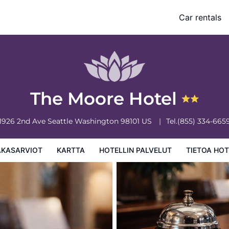
Car rentals
 palvelut
Tietoa hotellista
Hotellin säännöt
The Moore Hotel
1926 2nd Ave
Seattle
Washington
98101
US
Tel.
(855) 334-665
AKASARVIOT
KARTTA
HOTELLIN PALVELUT
TIETOA HOT