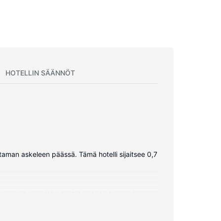
HOTELLIN SÄÄNNÖT
utaman askeleen päässä. Tämä hotelli sijaitsee 0,7
nternetyhteys. Käytössäsi on kylpyhuone, jossa