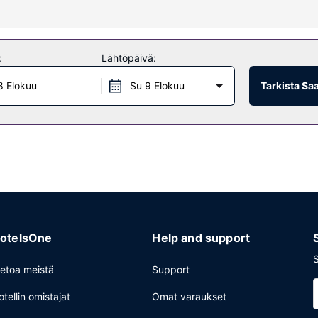
ton internetyhteys, hääpalvelut ja kiertoajelu-/lippupalvelu.
:
Lähtöpäivä:
8 Elokuu
Su 9 Elokuu
Tarkista Sa
aanotto, kielitaitoinen henkilökunta ja matkatavarasäilytys.
otelsOne
Help and support
S
ietoa meistä
Support
otellin omistajat
Omat varaukset