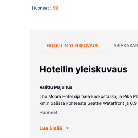
Huoneet :
99
HOTELLIN YLEISKUVAUS
ASIAKASAR
Hotellin yleiskuvaus
Valittu Majoitus
The Moore Hotel sijaitsee keskustassa, ja Pike Pl
km:n päässä kohteesta Seattle Waterfront ja 0,9 
Huoneet
Kaikkien 99 huoneen varusteluun kuuluu taulutel
Lue Lisää
on suihku. Varusteluun kuuluu puhelin (ilmaiset pa
Kiinteistön miellyttävyys