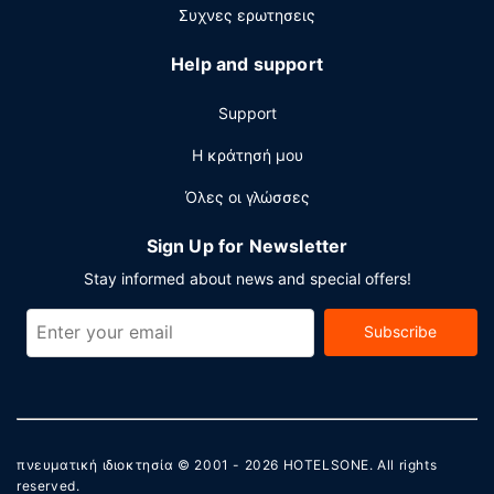
επιχειρηματικό κέντρο που λειτουργεί 24 ώρες το
Συχνες ερωτησεις
24ωρο, γρήγορο check-in και γρήγορο check-out. Θέλετε
να οργανώσετε μια εκδήλωση σε αυτήν την πόλη
Help and support
(Σάουγκους); Αυτό το ξενοδοχείο διαθέτει χώρο που
είναι 37 τετραγωνικά μέτρα και περιλαμβάνει
Support
συνεδριακό χώρο και αίθουσες συνεδριάσεων. Στους
χώρους μας θα βρείτε δωρεάν στάθμευση χωρίς
Η κράτησή μου
παρκαδόρο.
Όλες οι γλώσσες
Sign Up for Newsletter
Stay informed about news and special offers!
Subscribe
πνευματική ιδιοκτησία © 2001 - 2026
HOTELSONE
. All rights
reserved.