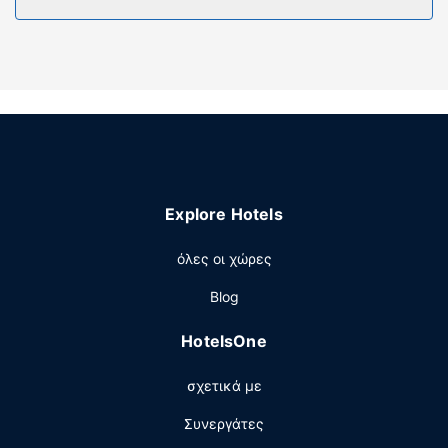
μπάνια με μπανιέρες ή ντους διαθέτουν δωρεάν
προϊόντα προσωπικής περιποίησης και πιστολάκια
μαλλιών.
Παροχές καταλύματος
Απολαύστε τις ψυχαγωγικές δραστηριότητες που
προσφέρονται, όπως γυμναστήριο ανοιχτό όλο το 24ωρο
και εποχική εξωτερική πισίνα. Σε αυτό το ξενοδοχείο θα
βρείτε επίσης δωρεάν ασύρματο ίντερνετ, αίθουσα
συνεστιάσεων και μηχάνημα αυτόματης πώλησης.
Explore Hotels
Εστιατόριο
όλες οι χώρες
Πάρτε κάτι να φάτε από το μπαρ με σνακ/ντελικατέσεν,
το οποίο εξυπηρετεί τους επισκέπτες σε αυτό το
Blog
κατάλυμα (Holiday Inn Express Boston - Saugus by IHG).
Σερβίρεται δωρεάν πρωινό (σε μπουφέ) τις καθημερινές
HotelsOne
μεταξύ 6:30 π.μ. - 9:30 π.μ. και τα σαββατοκύριακα
μεταξύ 7:00 π.μ. - 10:00 π.μ..
σχετικά με
Άλλες παροχές
Συνεργάτες
Στις σημαντικές παροχές περιλαμβάνονται