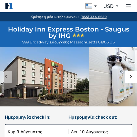
USD
Κράτηση μέσω τηλεφώνου:
(855) 334-6659
Holiday Inn Express Boston - Saugus
by IHG
999 Broadway
Σάουγκους
Massachusetts
01906
US
Ημερομηνία check in:
Ημερομηνία check out:
Κυρ 9 Αύγουστος
Δευ 10 Αύγουστος