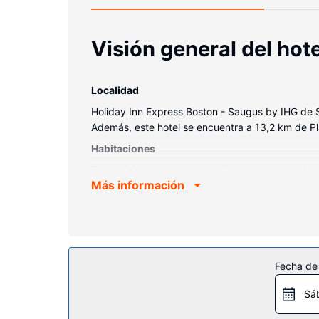
Visión general del hote
Localidad
Holiday Inn Express Boston - Saugus by IHG de S
Además, este hotel se encuentra a 13,2 km de P
Habitaciones
Te sentirás como en tu propia casa en cualquiera
Más información
capa de acolchado adicional y ropa de cama de a
podrás disfrutar de canales por cable. El baño p
Servicios hotel
Elige entre las numerosas instalaciones recreativ
hotel incluyen conexión a Internet wifi gratis, 
Fecha de
Restaurante
Sá
En Holiday Inn Express Boston - Saugus by IHG t
que el horario de sábados y domingos es de 07: