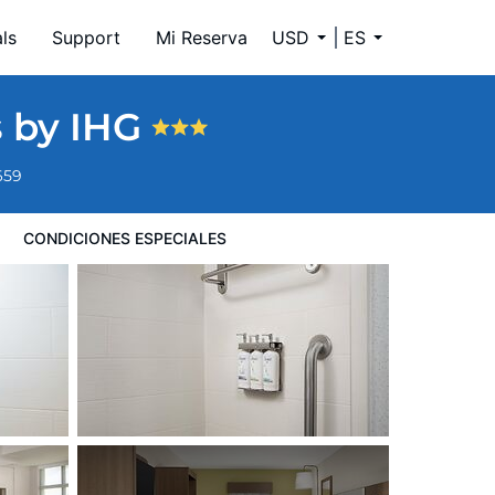
ls
Support
Mi Reserva
USD
ES
s by IHG
659
CONDICIONES ESPECIALES