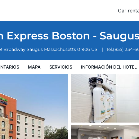
HG
Car renta
nformación del hotel
Condiciones especiales
n Express Boston - Saugu
9 Broadway
Saugus
Massachusetts
01906
US
Tel.
(855) 334-6
NTARIOS
MAPA
SERVICIOS
INFORMACIÓN DEL HOTEL