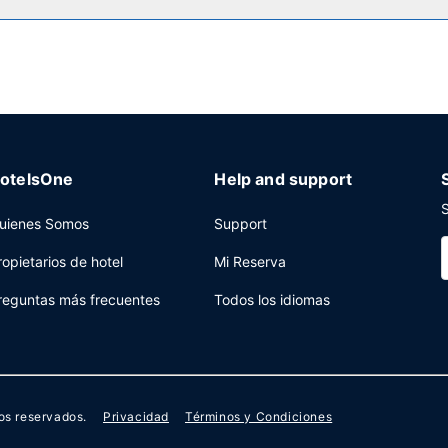
ras, check-in exprés y check-out exprés a tu disposición. ¿Estás or
spacio con zona para conferencias y salas de reuniones. Hay un apar
otelsOne
Help and support
S
uienes Somos
Support
ropietarios de hotel
Mi Reserva
reguntas más frecuentes
Todos los idiomas
os reservados.
Privacidad
Términos y Condiciones