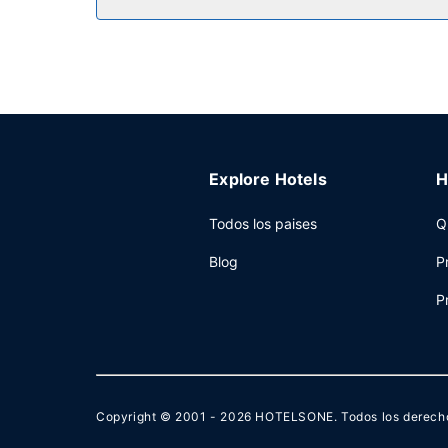
Otros servicios
Tendrás un centro de negocios abierto las 24 ho
tienes a tu disposición 37 metros cuadrados de e
Explore Hotels
H
Todos los paises
Q
Blog
P
P
Copyright © 2001 - 2026
HOTELSONE
. Todos los derech