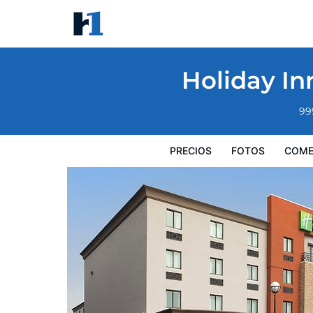
Holiday Inn Express Boston - Saugus by I
Precios
Fotos
Comentarios
Mapa
Servicios
I
Holiday In
99
PRECIOS
FOTOS
COME