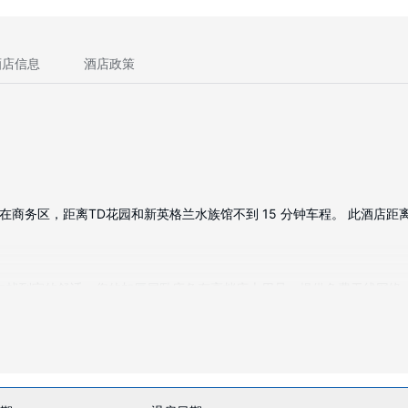
酒店信息
酒店政策
斯，在商务区，距离TD花园和新英格兰水族馆不到 15 分钟车程。 此酒店距离
旅途中找到家的舒适。您的加厚层卧床备有高档床上用品。提供免费无线网
品和吹风机。
游泳池等度假设施。此酒店还提供免费 WiFi、宴会厅和自动售货机。