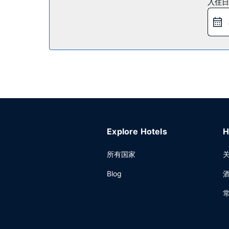
入住日
您可以到服务智选假日酒店 波士顿 - 索格斯 by IH
其他设施
特色服务/设施包括24 小时商务中心、快速入住和
费自助停车。
Explore Hotels
H
所有国家
Blog