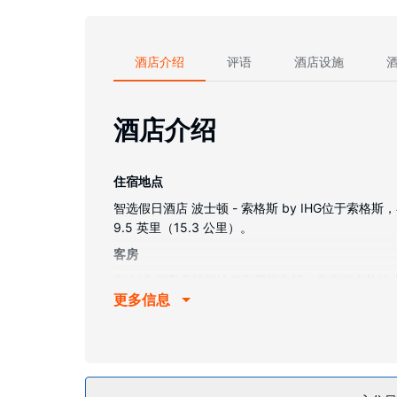
酒店介绍
评语
酒店设施
酒店介绍
住宿地点
智选假日酒店 波士顿 - 索格斯 by IHG位于索格
9.5 英里（15.3 公里）。
客房
有 145 间客房提供冰箱和平板电视；您定能在
更多信息
需求。配备浴缸或淋浴的私人浴室提供免费洗浴用
物业设施
您可充分利用24 小时健身中心和季节性开放的室外
餐厅