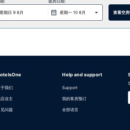
期:
退房日期:
G住客的小吃吧/熟食店随便找点吃的。免费自助早餐供应时间为：周一至周五 06:30
星期日 9 8月
星期一 10 8月
查看空房
快速退房。计划在索格斯举办活动？这家酒店拥有 37 平方米（400 平
otelsOne
Help and support
S
关于我们
Support
酒店业主
我的客房预订
常见问题
全部语言