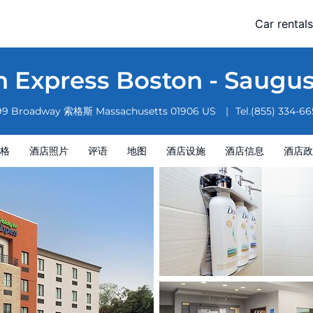
HG
Car rentals
酒店政策
n Express Boston - Saugu
99 Broadway
索格斯
Massachusetts
01906
US
Tel.
(855) 334-6
格
酒店照片
评语
地图
酒店设施
酒店信息
酒店政