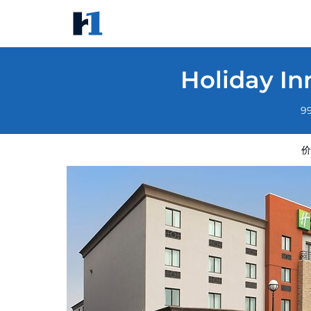
Holiday Inn Express Boston - Saugus by I
价格
酒店照片
评语
地图
酒店设施
酒店信息
Holiday In
9
价