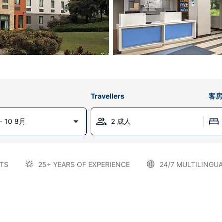
Travellers
客
 10 8月
2 成人
TS
25+ YEARS OF EXPERIENCE
24/7 MULTILINGU