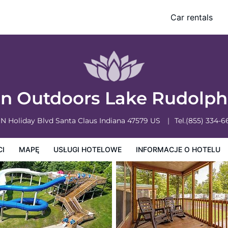
Car rentals
owe
Informacje o hotelu
Zasady działalności hotelu
n Outdoors Lake Rudolp
 N Holiday Blvd
Santa Claus
Indiana
47579
US
Tel.
(855) 334-6
CI
MAPĘ
USŁUGI HOTELOWE
INFORMACJE O HOTELU