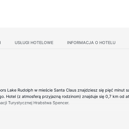
I
USŁUGI HOTELOWE
INFORMACJA O HOTELU
ors Lake Rudolph w mieście Santa Claus znajdziesz się pięć minut s
go. Hotel (z atmosferą przyjazną rodzinom) znajduje się 0,7 km od a
rmacji Turystycznej Hrabstwa Spencer.
wyposażenie to kuchnie (lodówka i piekarniki). Bezpłatny bezprzew
alowe i wentylatory pod sufitem.