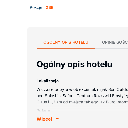
Pokoje :
238
OGÓLNY OPIS HOTELU
OPINIE GOŚC
Ogólny opis hotelu
Lokalizacja
W czasie pobytu w obiekcie takim jak Sun Outdo
and Splashin' Safari i Centrum Rozrywki Frosty'e
Claus i 1,2 km od miejsca takiego jak Biuro Info
Pokoje
Więcej
Poczuj się jak w domu w 238 pokojach, których 
światem. Udogodnienia obejmują kuchenki mikrof