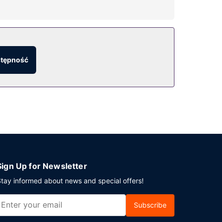
 udogodnienia takie jak bezpłatny
stępność
łatne parkowanie samodzielne.
Sign Up for Newsletter
tay informed about news and special offers!
Subscribe