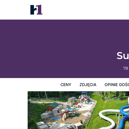
Sun Outdoors Lake Rudolph
Ceny
Zdjęcia
Opinie Gości
Mapę
Usługi Hotel
Su
78
CENY
ZDJĘCIA
OPINIE GOŚ