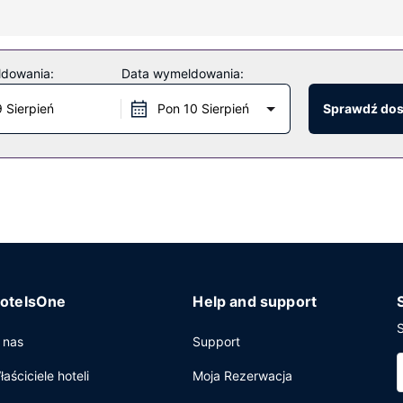
stęp do parku wodnego i sezonowy basen odkryty. Ten hotel oferuje
iejscu i kominek w holu.
ldowania:
Data wymeldowania:
9 Sierpień
Pon 10 Sierpień
Sprawdź do
erwuje restauracja, a przekąski — bar zakąskowy/delikatesy.
lub usługi bankowe oraz automat. Udogodnienia na miejscu to bezp
otelsOne
Help and support
S
 nas
Support
łaściciele hoteli
Moja Rezerwacja