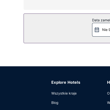
Udogodnienia w obiekcie
Dostępne udogodnienia rekreacyjne to płatny do
bezprzewodowy dostęp do internetu, sklepy na m
Data zame
Restauracja
Nie 
W obiekcie Sun Outdoors Lake Rudolph posiłki s
Pozostałe udogodnienia
Udogodnienia biznesowe to pralnia, bankomat i/
Explore Hotels
H
Wszystkie kraje
O
Blog
W