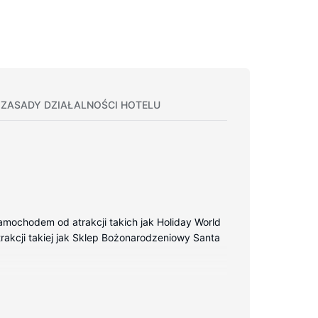
ZASADY DZIAŁALNOŚCI HOTELU
amochodem od atrakcji takich jak Holiday World
trakcji takiej jak Sklep Bożonarodzeniowy Santa
odowy dostęp do internetu zapewni łączność ze