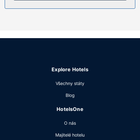
Můžete využít širokou nabídku rekreačních zařízení, mezi
něž patří mimo jiné akvapark (vstup za příplatek) a
venkovní bazén (se sezónním provozem). Součástí
vybavení jsou také bezdrátový internet zdarma, možnost
nákupu (v rámci hotelu) a krb ve vestibulu.
Restaurace
K příjemnému stolování vás zve restaurace a něco malého
k zakousnutí nabízí snack bar / lahůdky.
Další vybavení
Explore Hotels
Hostům jsou k dispozici prádelna, bankomat nebo
bankovní služby a prodejní automat. Přímo v areálu je
Všechny státy
hostům k dispozici samostatné parkování zdarma.
Blog
HotelsOne
O nás
Majitelé hotelu