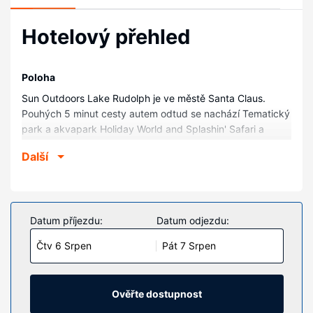
Hotelový přehled
Poloha
Sun Outdoors Lake Rudolph je ve městě Santa Claus.
Pouhých 5 minut cesty autem odtud se nachází Tematický
park a akvapark Holiday World and Splashin' Safari a
Frosty's Fun Center. Tento hotel ideální pro rodiny se
Další
nachází 0,7 km od Vánoční obchod Santa Claus a 1,2 km
od Turistická kancelář okresu Spencer.
Pokoje
V jednom z 238 pokojů, k jejichž vybavení patří kuchyně,
Datum příjezdu:
Datum odjezdu:
lednička a trouba, se budete cítit jako doma. Spojen¡ se
Čtv 6 Srpen
Pát 7 Srpen
světem vám zajistí bezdrátový internet zdarma. Další
užitečné vybavení a služby: mikrovlnná trouba a stropní
ventilátor.
Ověřte dostupnost
Vybavení nemovitosti