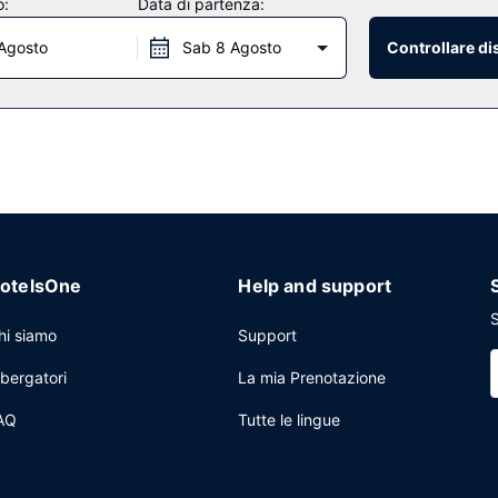
o:
Data di partenza:
 e uno snack bar.
Agosto
Sab 8 Agosto
Controllare di
at/servizi bancari e un distributore automatico. Il un parcheggio gratu
otelsOne
Help and support
S
hi siamo
Support
lbergatori
La mia Prenotazione
AQ
Tutte le lingue