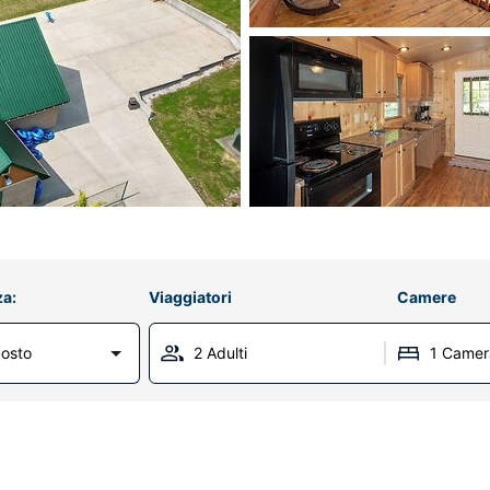
za:
Viaggiatori
Camere
osto
2 Adulti
1 Camer