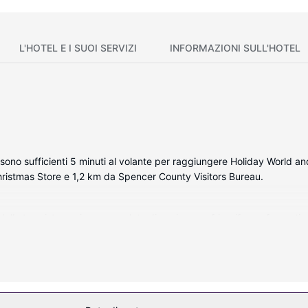
L'HOTEL E I SUOI SERVIZI
INFORMAZIONI SULL'HOTEL
ono sufficienti 5 minuti al volante per raggiungere Holiday World and
hristmas Store e 1,2 km da Spencer County Visitors Bureau.
ella tua sistemazione, completa di cucina con frigorifero e forno, ti s
udono microonde e ventilatori a soffitto.
 includono un parco acquatico (a pagamento) e una piscina stagionale al
a hall.