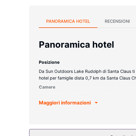
PANORAMICA HOTEL
RECENSIONI
Panoramica hotel
Posizione
Da Sun Outdoors Lake Rudolph di Santa Claus ti s
hotel per famiglie dista 0,7 km da Santa Claus C
Camere
Alloggia in una delle 238 camere della struttura! N
Maggiori informazioni
di restare in contatto con il mondo. I comfort incl
Attrattive della proprietà
Approfitta dei servizi ricreativi disponibili, che
il Wi-Fi gratuito, negozi in loco e un caminetto nell