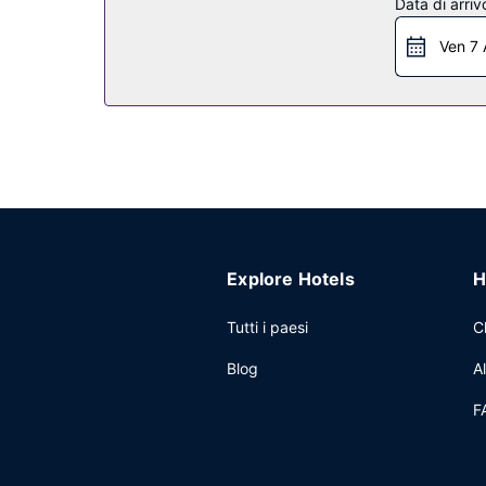
Ristorante
Data di arriv
Sun Outdoors Lake Rudolph include un ristorante
Ven 7 
Altre attrattive
Potrai usufruire di un servizio lavanderia, bancom
Explore Hotels
H
Tutti i paesi
C
Blog
A
F