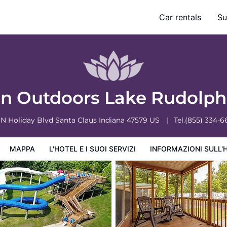
Car rentals
Su
ervizi
Informazioni sull'hotel
Condizioni dell'hotel
n Outdoors Lake Rudolp
 N Holiday Blvd
Santa Claus
Indiana
47579
US
Tel.
(855) 334-6
MAPPA
L'HOTEL E I SUOI SERVIZI
INFORMAZIONI SULL'