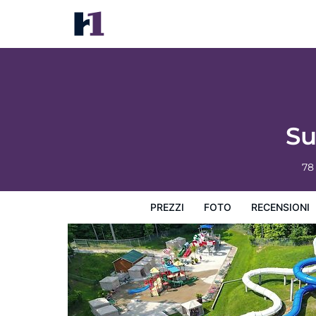
Sun Outdoors Lake Rudolph
Prezzi
Foto
Recensioni
Mappa
L'hotel e i suoi s
Su
78
PREZZI
FOTO
RECENSIONI