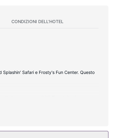
CONDIZIONI DELL'HOTEL
 Splashin' Safari e Frosty's Fun Center. Questo
entirai come a casa. Il Wi-Fi gratuito ti consente
l'aperto. In questo hotel potrai inoltre contare su