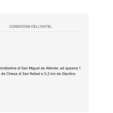
CONDIZIONI DELL'HOTEL
tralissima di San Miguel de Allende: ad appena 1
m da Chiesa di San Rafael e 0,2 km da Giardino
e DVD. La TV a schermo piatto da 42 pollici con
n il mondo. Il bagno in camera dispone di vasca o
ani gratuiti e telefoni con chiamate urbane