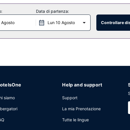
o:
Data di partenza:
ti attendono massaggi, trattamenti per il corpo e trattamenti per il vi
a all'aperto, una palestra e un servizio di noleggio biciclette. Questo
 Agosto
Lun 10 Agosto
Controllare di
pagamento.
ti disponibili presso un hotel, che propone cucina internazionale, o ch
preferito! Presso questa struttura troverai un bar/lounge davvero fant
10:30.
uto o limousine e quotidiani gratuiti nella hall. Stai pianificando un e
 con un'area per conferenze e 3 sale riunioni. Potrai usufruire di una
otelsOne
Help and support
ggio (a pagamento).
S
hi siamo
Support
lbergatori
La mia Prenotazione
AQ
Tutte le lingue