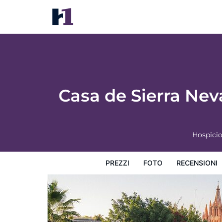
Casa de Sierra Nevada, A Belmond Hotel, 
Prezzi
Foto
Recensioni
Mappa
L'hotel e i suoi s
Casa de Sierra Nev
Hospicio
PREZZI
FOTO
RECENSIONI