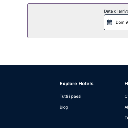
Attrattive della proprietà
Data di arriv
Rilassati presso la spa con servizi completi, dove 
un'ampia gamma di servizi, che includono una piscin
Dom 9
servizi di concierge e un servizio babysitter a 
Ristorante
Assapora le delizie di Andanza, uno dei 2 ristoran
Concludi la giornata in bellezza con il tuo drink 
pagamento tutti i giorni dalle ore 07:30 alle ore 
Altre attrattive
Potrai usufruire di un business center, servizio a
avrai a disposizione 505 metri quadrati di spazio
Explore Hotels
H
pagamento; inoltre, in loco troverai il un parche
Tutti i paesi
C
Blog
A
F