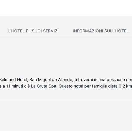
L'HOTEL E I SUOI SERVIZI
INFORMAZIONI SULL'HOTEL
lmond Hotel, San Miguel de Allende, ti troverai in una posizione cen
e a 11 minuti c'è La Gruta Spa. Questo hotel per famiglie dista 0,2 k
lizzato della struttura, complete di docking station per iPod e lettor
i svago, mentre il Wi-Fi gratuito ti permette di restare in contatto co
I comfort includono cassaforte (adatta a contenere un laptop), quotidi