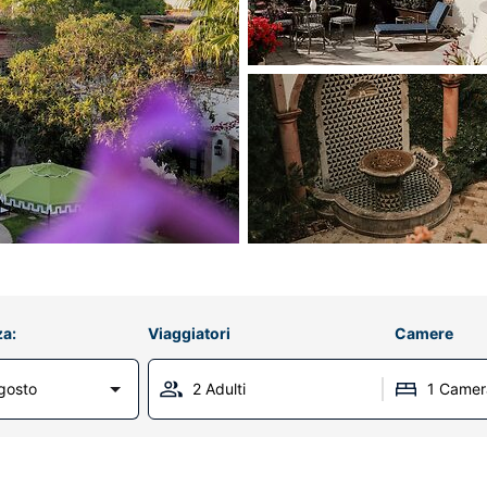
za:
Viaggiatori
Camere
gosto
2 Adulti
1 Camer