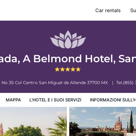
San Miguel de Allende
Car rentals
Su
ervizi
Informazioni sull'hotel
Condizioni dell'hotel
ada, A Belmond Hotel, Sa
 No 35 Col Centro
San Miguel de Allende
37700
MX
Tel.
(855)
MAPPA
L'HOTEL E I SUOI SERVIZI
INFORMAZIONI SULL'