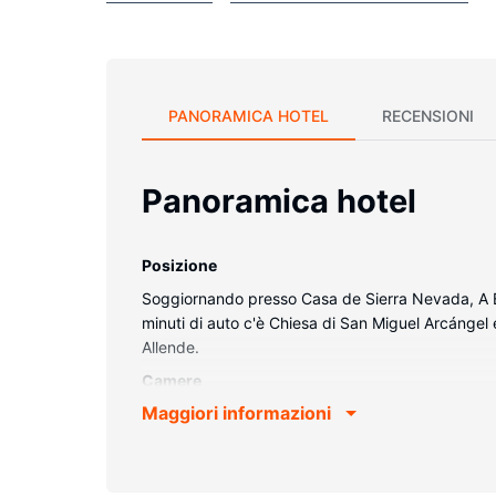
PANORAMICA HOTEL
RECENSIONI
Panoramica hotel
Posizione
Soggiornando presso Casa de Sierra Nevada, A Be
minuti di auto c'è Chiesa di San Miguel Arcángel 
Allende.
Camere
Maggiori informazioni
Rilassati in una delle 37 camere con stile persona
canali via cavo è l'ideale per concedersi un po' d
doccia, set di cortesia firmati e asciugacapelli. 
gratuite.