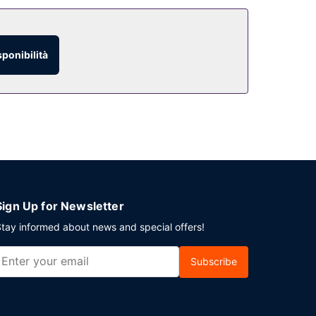
so. Il divertimento è assicurato, grazie ad
 hotel dispone, inoltre, di il Wi-Fi gratuito,
sponibilità
iama il servizio in camera con orario limitato.
astico. La colazione completa è disponibile a
vento a San Miguel de Allende? Presso un hotel
 navetta da e per l'aeroporto 24 ore su 24 a
Sign Up for Newsletter
tay informed about news and special offers!
Subscribe